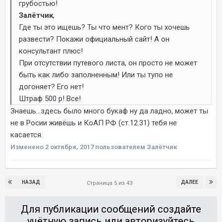
грубостью!
Залётчик
,
Где ты это ищешь? Ты что мент? Кого ты хочешь
развести? Покажи официальный сайт! А он
консультант плюс!
При отсутствии путевого листа, он просто не может
быть как либо заполненным! Или ты тупо не
догоняет? Его нет!
Штраф 500 р! Все!
Знаешь...здесь было много букаф ну да ладно, может ты
не в Росии живёшь и КоАП РФ (ст.12.31) тебя не
касается.
Изменено
2 октября, 2017
пользователем Залётчик
НАЗАД
ДАЛЕЕ
Страница 5 из 43
Для публикации сообщений создайте
учётную запись или авторизуйтесь