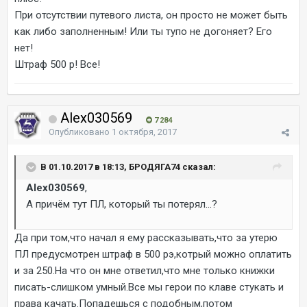
При отсутствии путевого листа, он просто не может быть
как либо заполненным! Или ты тупо не догоняет? Его
нет!
Штраф 500 р! Все!
Alex030569
7 284
Опубликовано
1 октября, 2017
В 01.10.2017 в 18:13, БРОДЯГА74 сказал:
Alex030569
,
А причём тут ПЛ, который ты потерял...?
Да при том,что начал я ему рассказывать,что за утерю
ПЛ предусмотрен штраф в 500 рэ,котрый можно оплатить
и за 250.На что он мне ответил,что мне только книжки
писать-слишком умный.Все мы герои по клаве стукать и
права качать.Попадешься с подобным,потом