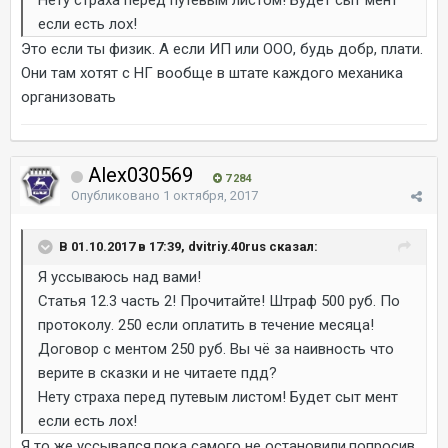
Нету страха перед путевым листом! Будет сыт мент
если есть лох!
Это если ты физик. А если ИП или ООО, будь добр, плати.
Они там хотят с НГ вообще в штате каждого механика
организовать
Alex030569
7 284
Опубликовано
1 октября, 2017
В 01.10.2017 в 17:39, dvitriy.40rus сказал:
Я уссываюсь над вами!
Статья 12.3 часть 2! Прочитайте! Штраф 500 руб. По
протоколу. 250 если оплатить в течение месяца!
Договор с ментом 250 руб. Вы чё за наивность что
верите в сказки и не читаете пдд?
Нету страха перед путевым листом! Будет сыт мент
если есть лох!
Я то же уссывался,пока самого не остановили,попросив