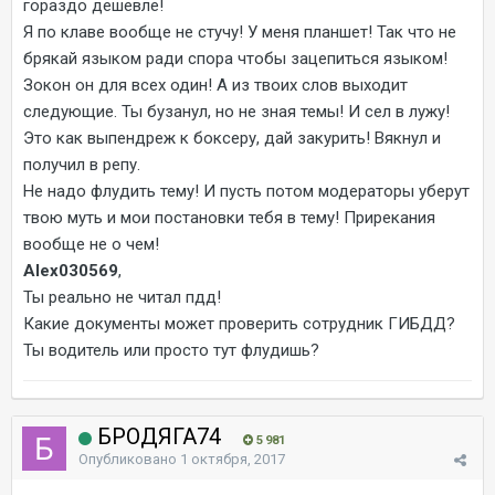
гораздо дешевле!
Я по клаве вообще не стучу! У меня планшет! Так что не
брякай языком ради спора чтобы зацепиться языком!
Зокон он для всех один! А из твоих слов выходит
следующие. Ты бузанул, но не зная темы! И сел в лужу!
Это как выпендреж к боксеру, дай закурить! Вякнул и
получил в репу.
Не надо флудить тему! И пусть потом модераторы уберут
твою муть и мои постановки тебя в тему! Прирекания
вообще не о чем!
Alex030569
,
Ты реально не читал пдд!
Какие документы может проверить сотрудник ГИБДД?
Ты водитель или просто тут флудишь?
БРОДЯГА74
5 981
Опубликовано
1 октября, 2017