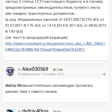
частью 2 статьи 12.37 настоящего Кодекса, а в случаях,
предусмотренных законодательством, путевого листа
или товарно-транспортных документов, -
(в ред. Федеральных законов от 24.07.2007 N 210-ФЗ, от
01.07.2011 N 170-ФЗ, от 14.10.2014 N 307-ФЗ, от 08.06.2015
N 143-ФЗ)
(см. текст в предыдущей редакции)
http://www.consultant.ru/document/cons_doc_LAW_34661/
0486252c9b58867b61fbeadf42daad5e67b324f1/
Alex030569
7 284
Опубликовано
1 октября, 2017
dvitriy.40rus
,настоятельно рекомендую прочитать
данную тему с самого начала.
dvitriy.40rus
501