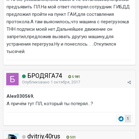
предъявить ПЛ.На мой ответ-потерял.сотрудник ГИБДД
предложил пройти на пункт ГАИ,для составления
протокола.А там выяснилось,что машина с перегрузом,в
ТНН подписи моей нет.Дальнейшее движение он
запретил,предложив вызвать другую машину,для
устранения перегруза.Ну и понеслось. . ..Откупился
тысячей.
БРОДЯГА74
5 981
Опубликовано
1 октября, 2017
Alex030569
,
А причём тут ПЛ, который ты потерял...?
1
dvitriy.40rus
501