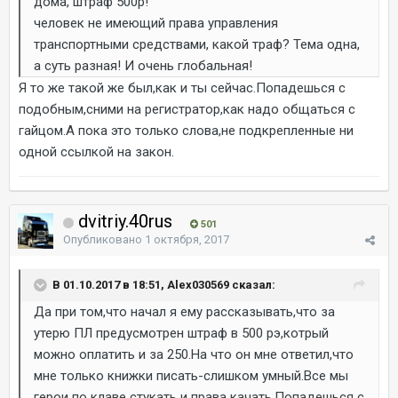
дома, штраф 500р!
человек не имеющий права управления
транспортными средствами, какой траф? Тема одна,
а суть разная! И очень глобальная!
Я то же такой же был,как и ты сейчас.Попадешься с
подобным,сними на регистратор,как надо общаться с
гайцом.А пока это только слова,не подкрепленные ни
одной ссылкой на закон.
dvitriy.40rus
501
Опубликовано
1 октября, 2017
В 01.10.2017 в 18:51, Alex030569 сказал:
Да при том,что начал я ему рассказывать,что за
утерю ПЛ предусмотрен штраф в 500 рэ,котрый
можно оплатить и за 250.На что он мне ответил,что
мне только книжки писать-слишком умный.Все мы
герои по клаве стукать и права качать.Попадешься с