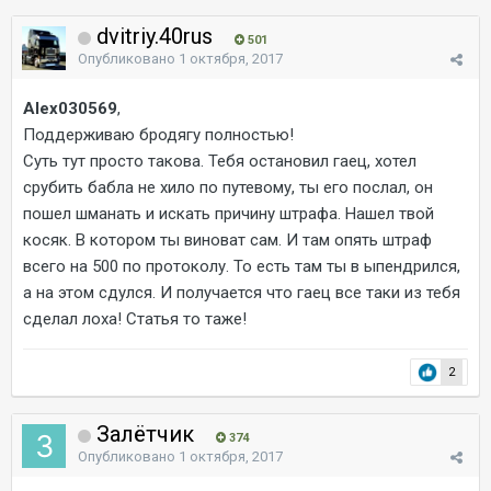
dvitriy.40rus
501
Опубликовано
1 октября, 2017
Alex030569
,
Поддерживаю бродягу полностью!
Суть тут просто такова. Тебя остановил гаец, хотел
срубить бабла не хило по путевому, ты его послал, он
пошел шманать и искать причину штрафа. Нашел твой
косяк. В котором ты виноват сам. И там опять штраф
всего на 500 по протоколу. То есть там ты в ыпендрился,
а на этом сдулся. И получается что гаец все таки из тебя
сделал лоха! Статья то таже!
2
Залётчик
374
Опубликовано
1 октября, 2017