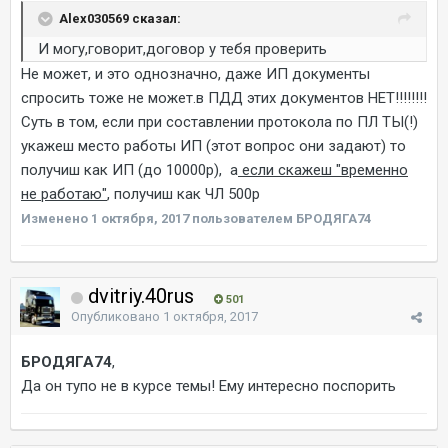
Alex030569 сказал:
И могу,говорит,договор у тебя проверить
Не может, и это однозначно, даже ИП документы
спросить тоже не может.в ПДД этих документов НЕТ!!!!!!!!
Суть в том, если при составлении протокола по ПЛ ТЫ(!)
укажеш место работы ИП (этот вопрос они задают) то
получиш как ИП (до 10000р), а
если скажеш "временно
не работаю"
, получиш как ЧЛ 500р
Изменено
1 октября, 2017
пользователем БРОДЯГА74
dvitriy.40rus
501
Опубликовано
1 октября, 2017
БРОДЯГА74
,
Да он тупо не в курсе темы! Ему интересно поспорить