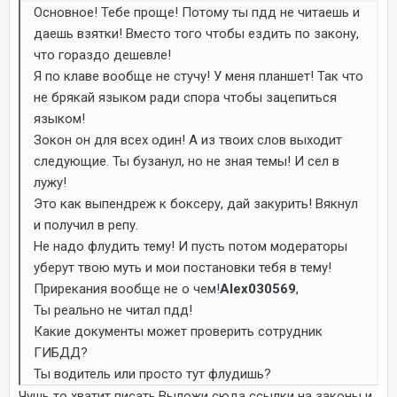
Основное! Тебе проще! Потому ты пдд не читаешь и
даешь взятки! Вместо того чтобы ездить по закону,
что гораздо дешевле!
Я по клаве вообще не стучу! У меня планшет! Так что
не брякай языком ради спора чтобы зацепиться
языком!
Зокон он для всех один! А из твоих слов выходит
следующие. Ты бузанул, но не зная темы! И сел в
лужу!
Это как выпендреж к боксеру, дай закурить! Вякнул
и получил в репу.
Не надо флудить тему! И пусть потом модераторы
уберут твою муть и мои постановки тебя в тему!
Прирекания вообще не о чем!
Alex030569
,
Ты реально не читал пдд!
Какие документы может проверить сотрудник
ГИБДД?
Ты водитель или просто тут флудишь?
Чушь то хватит писать.Выложи сюда ссылки на законы и