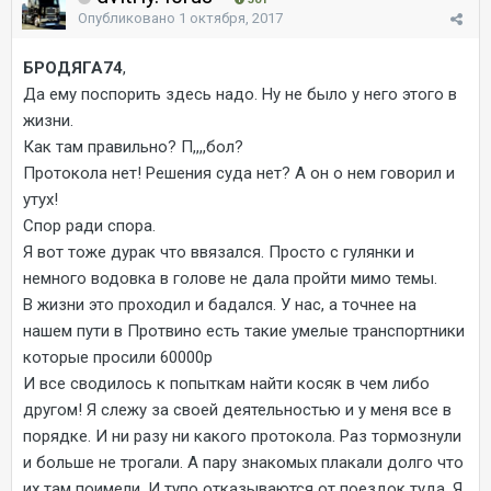
Опубликовано
1 октября, 2017
БРОДЯГА74
,
Да ему поспорить здесь надо. Ну не было у него этого в
жизни.
Как там правильно? П,,,,бол?
Протокола нет! Решения суда нет? А он о нем говорил и
утух!
Спор ради спора.
Я вот тоже дурак что ввязался. Просто с гулянки и
немного водовка в голове не дала пройти мимо темы.
В жизни это проходил и бадался. У нас, а точнее на
нашем пути в Протвино есть такие умелые транспортники
которые просили 60000р
И все сводилось к попыткам найти косяк в чем либо
другом! Я слежу за своей деятельностью и у меня все в
порядке. И ни разу ни какого протокола. Раз тормознули
и больше не трогали. А пару знакомых плакали долго что
их там поимели. И тупо отказываются от поездок туда. Я