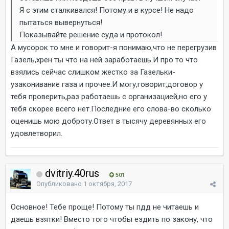
Я с этим сталкивался! Потому и в курсе! Не надо
пытаться вывернуться!
Показывайте решение суда и протокол!
А мусорок то мне и говорит-я понимаю,что не перегрузив
Газель,хрен ты что на ней заработаешь.И про то что
взялись сейчас слишком жестко за Газельки-
узаконивание газа и прочее.И могу,говорит,договор у
тебя проверить,раз работаешь с организацией,но его у
тебя скорее всего нет.Последние его слова-во сколько
оценишь мою доброту.Ответ в тысячу деревянных его
удовлетворил.
dvitriy.40rus
501
Опубликовано
1 октября, 2017
Основное! Тебе проще! Потому ты пдд не читаешь и
даешь взятки! Вместо того чтобы ездить по закону, что