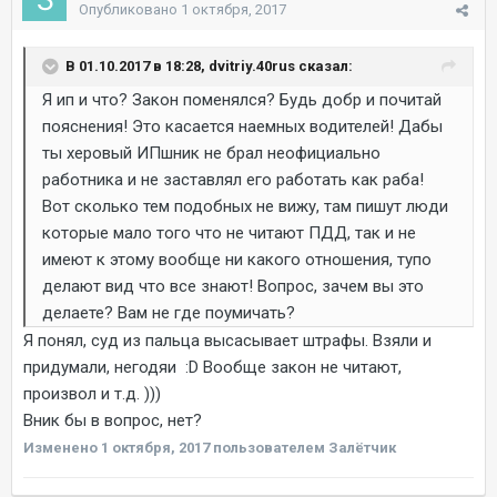
Опубликовано
1 октября, 2017
В 01.10.2017 в 18:28, dvitriy.40rus сказал:
Я ип и что? Закон поменялся? Будь добр и почитай
пояснения! Это касается наемных водителей! Дабы
ты херовый ИПшник не брал неофициально
работника и не заставлял его работать как раба!
Вот сколько тем подобных не вижу, там пишут люди
которые мало того что не читают ПДД, так и не
имеют к этому вообще ни какого отношения, тупо
делают вид что все знают! Вопрос, зачем вы это
делаете? Вам не где поумичать?
Я понял, суд из пальца высасывает штрафы. Взяли и
придумали, негодяи :D Вообще закон не читают,
произвол и т.д. )))
Вник бы в вопрос, нет?
Изменено
1 октября, 2017
пользователем Залётчик