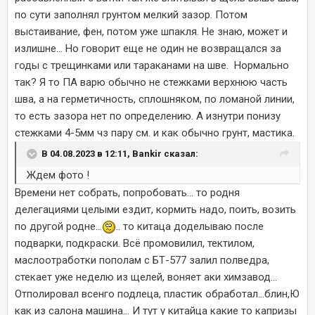
по сути заполнял грунтом мелкий зазор. Потом
выстаивание, фен, потом уже шпакля. Не знаю, может и
излишне... Но говорит еще не один не возвращался за
годы с трещинками или тараканами на шве. Нормально
так? Я то ПА варю обычно не стежками верхнюю часть
шва, а на герметичность, сплошняком, по ломаной линии,
то есть зазора нет по определению. А изнутри понизу
стежками 4-5мм чз пару см. и как обычно грунт, мастика.
В 04.08.2023 в 12:11, Bankir сказал:
Ждем фото !
Времени нет собрать, попробовать... то родня
делегациями целыми ездит, кормить надо, поить, возить
по другой родне...
.. то китаца доделываю после
подварки, подкраски. Всё промовилил, тектилом,
маслоотработки пополам с БТ-577 залил полведра,
стекает уже неделю из щелей, воняет аки химзавод...
Отполировал всенго подлеца, пластик обработал...блин,Ю
как из салона машина... И тут у китайца какие то капризы