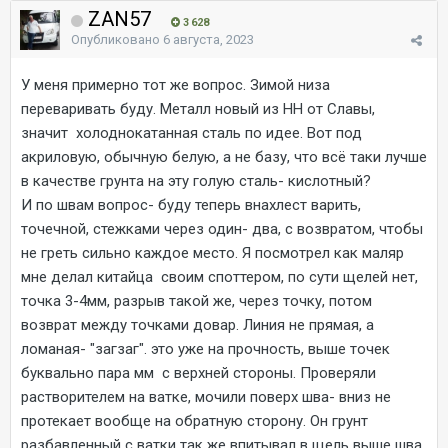
ZAN57
3 628
Опубликовано
6 августа, 2023
У меня примерно тот же вопрос. Зимой низа
переваривать буду. Металл новый из НН от Славы,
значит холоднокатанная сталь по идее. Вот под
акриловую, обычную белую, а не базу, что всё таки лучше
в качестве грунта на эту голую сталь- кислотный?
И по швам вопрос- буду теперь внахлест варить,
точечной, стежками через один- два, с возвратом, чтобы
не греть сильно каждое место. Я посмотрел как маляр
мне делал китайца своим споттером, по сути щелей нет,
точка 3-4мм, разрыв такой же, через точку, потом
возврат между точками довар. Линия не прямая, а
ломаная- "загзаг". это уже на прочность, выше точек
буквально пара мм с верхней стороны. Проверяли
растворителем на ватке, мочили поверх шва- вниз не
протекает вообще на обратную сторону. Он грунт
разбавленный с ватки так же впитывал в щель выше шва,