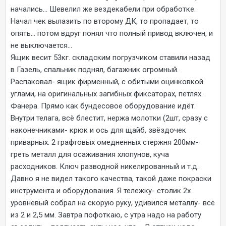
начались... Шевелил же вездекабели при обработке.
Начал чек вылазить по второму ДК, то пропадает, то
опять... потом вдруг понял что полный привод включен, и
не выключается...
Ящик весит 53кг. складским погрузчиком ставили назад
в Газель, спальник поднял, багажник огромный.
Распаковал- ящик фирменный, с обитыми оцинковкой
углами, на оригинальных загибных фиксаторах, петлях.
Фанера. Прямо как бундесовое оборудование идёт.
Внутри телага, всё блестит, нержа молотки (2шт, сразу с
наконечниками- крюк и ось для щайб, звёздочек
приварных. 2 графтовых омедненных стержня 200мм-
греть металл для осаживания хлопунов, куча
расходников. Ключ разводной никелированный и т.д.
Давно я не видел такого качества, такой даже покраски
инструмента и оборудования. Я тележку- столик 2х
уровневый собрал на скорую руку, удивился металлу- всё
из 2 и 2,5 мм. Завтра пофоткаю, с утра надо на работу