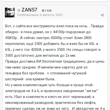
ZAN57
3 628
Опубликовано
6 августа, 2023
Вот, с сайти все инструменты взял пока на ночь... Правда
обидно- я пока думал, он с 44100р подорожал до
45853р... А сейчас смотрю 43000р стоит. Блин 2800
переплатил, ещё 2500 добавить бы и взял бы не 60L а
65L, у него ток 4200А, у моего 3500. Но спецы говорят и
3500 достаточно для металлов до 2х мм.
Правда доставка ВИ бесплатная традиционно, да и цены
там ниже средних. И меняли мне каретку для эл.
тельфера без проблем... с отломанной чугунной
шестерней- она кривая была...
Но у меня комплектация чуть больше и лучше этой-
электродов не 4 а 6, и проволока омедненная "зигзаг"
есть 10шт в комплекте и ключ не этот черненький, а
никелированный разводной, практически без люфта,
прилично сделан, уж не знаю из чего... И звездочек не 4 а