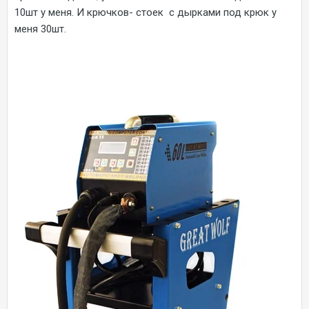
10шт у меня. И крючков- стоек с дырками под крюк у
меня 30шт.