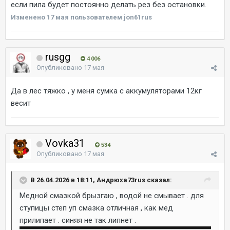
если пила будет постоянно делать рез без остановки.
Изменено
17 мая
пользователем jon61rus
rusgg
4 006
Опубликовано
17 мая
Да в лес тяжко , у меня сумка с аккумуляторами 12кг
весит
Vovka31
534
Опубликовано
17 мая
В 26.04.2026 в 18:11, Андрюха73rus сказал:
Медной смазкой брызгаю , водой не смывает . для
ступицы степ уп смазка отличная , как мед
прилипает . синяя не так липнет .