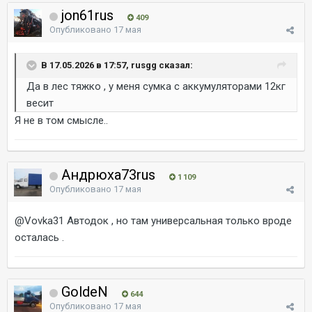
jon61rus
409
Опубликовано
17 мая
В 17.05.2026 в 17:57, rusgg сказал:
Да в лес тяжко , у меня сумка с аккумуляторами 12кг
весит
Я не в том смысле..
Андрюха73rus
1 109
Опубликовано
17 мая
@Vovka31
Автодок , но там универсальная только вроде
осталась .
GoldeN
644
Опубликовано
17 мая