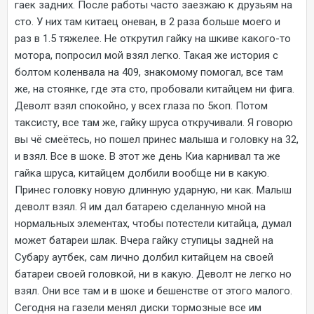
гаек задних. После работы часто заезжаю к друзьям на
сто. У них там китаец оневан, в 2 раза больше моего и
раз в 1.5 тяжелее. Не открутил гайку на шкиве какого-то
мотора, попросил мой взял легко. Такая же история с
болтом коленвала на 409, знакомому помогал, все там
же, на стоянке, где эта сто, пробовали китайцем ни фига.
Деволт взял спокойно, у всех глаза по 5коп. Потом
таксисту, все там же, гайку шруса откручивали. Я говорю
вы чё смеётесь, но пошел принес малыша и головку на 32,
и взял. Все в шоке. В этот же день Киа карнивал та же
гайка шруса, китайцем долбили вообще ни в какую.
Принес головку новую длинную ударную, ни как. Малыш
деволт взял. Я им дал батарею сделанную мной на
нормальных элементах, чтобы потестели китайца, думал
может батареи шлак. Вчера гайку ступицы задней на
Субару аутбек, сам лично долбил китайцем на своей
батареи своей головкой, ни в какую. Деволт не легко но
взял. Они все там и в шоке и бешенстве от этого малого.
Сегодня на газели менял диски тормозные все им