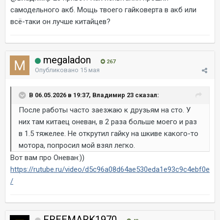
самодельного акб. Мощь твоего гайковерта в акб или
всё-таки он лучше китайцев?
megaladon
267
Опубликовано
15 мая
В 06.05.2026 в 19:37, Владимир 23 сказал:
После работы часто заезжаю к друзьям на сто. У
них там китаец оневан, в 2 раза больше моего и раз
в 1.5 тяжелее. Не открутил гайку на шкиве какого-то
мотора, попросил мой взял легко.
Вот вам про Оневан:))
https://rutube.ru/video/d5c96a08d64ae530eda1e93c9c4ebf0e
/
FREEMARK1970