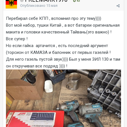
43
Опубликовано
15 мая
Перебирал себе КПП , вспомнил про эту тему))))
Вот мой набор, тушки Китай , а вот батареи оригинальная
макита и головки качественный Тайвань(это важно) !
Все супер !
Но если гайка артачится , есть последний аргумент
(торсион от КАМАЗА и балонник от первых газелей !
Для него газель пустой звук)))) Был у меня ЗИЛ 130 и там
он откручивал все подряд )))) !