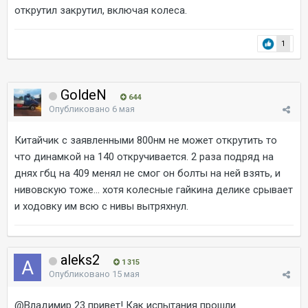
открутил закрутил, включая колеса.
1
GoldeN
644
Опубликовано
6 мая
Китайчик с заявленными 800нм не может открутить то
что динамкой на 140 откручивается. 2 раза подряд на
днях гбц на 409 менял не смог он болты на ней взять, и
нивовскую тоже... хотя колесные гайкина делике срывает
и ходовку им всю с нивы вытряхнул.
aleks2
1 315
Опубликовано
15 мая
@Владимир 23
привет! Как испытания прошли