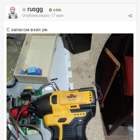
rusgg
4 006
Опубликовано
17 мая
С запасом взял уж