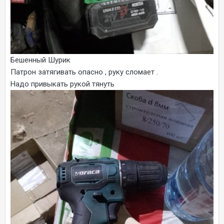
Бешенный Шурик
Патрон затягивать опасно , руку сломает .
Надо привыкать рукой тянуть