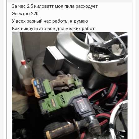
За час 2,5 киловатт моя пила расходует
Электро 220
У всех разный час работы я думаю
Как никрути это все для мелких работ