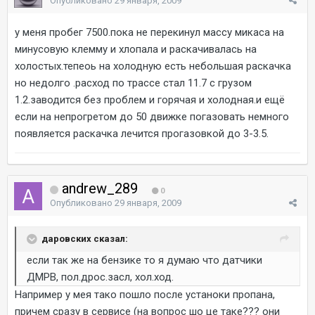
Опубликовано
29 января, 2009
у меня пробег 7500.пока не перекинул массу микаса на
минусовую клемму и хлопала и раскачивалась на
холостых.тепеоь на холодную есть небольшая раскачка
но недолго .расход по трассе стал 11.7 с грузом
1.2.заводится без проблем и горячая и холодная.и ещё
если на непрогретом до 50 движке погазовать немного
появляется раскачка лечится прогазовкой до 3-3.5.
andrew_289
0
Опубликовано
29 января, 2009
даровских сказал:
если так же на бензике то я думаю что датчики
ДМРВ, пол.дрос.засл, хол.ход.
Например у мея тако пошло после устаноки пропана,
причем сразу в сервисе (на вопрос шо це таке??? они