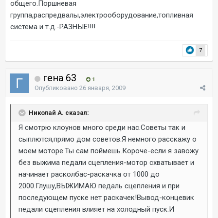
общего.Поршневая
группа,распредвалы,электрооборудование,топливная
система и т.д.-РАЗНЫЕ!!!!
7
гена 63
1
Опубликовано
26 января, 2009
Николай А. сказал:
Я смотрю клоунов много среди нас.Советы так и
сыплются,прямо дом советов.Я немного расскажу о
моем моторе.Ты сам поймешь.Короче-если я завожу
без выжима педали сцепления-мотор схватывает и
начинает расколбас-раскачка от 1000 до
2000.Глушу,ВЫЖИМАЮ педаль сцепления и при
последующем пуске нет раскачек!Вывод-концевик
педали сцепления влияет на холодный пуск.И