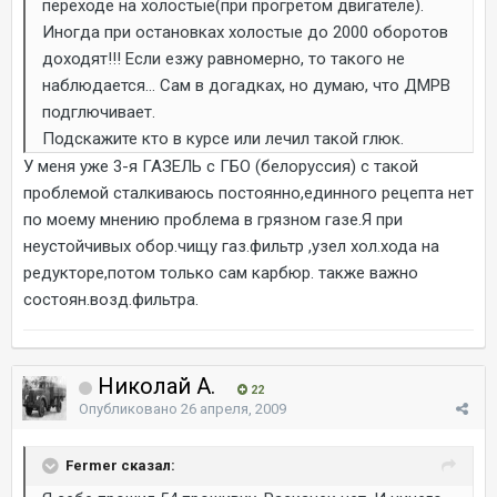
переходе на холостые(при прогретом двигателе).
Иногда при остановках холостые до 2000 оборотов
доходят!!! Если езжу равномерно, то такого не
наблюдается... Сам в догадках, но думаю, что ДМРВ
подглючивает.
Подскажите кто в курсе или лечил такой глюк.
У меня уже 3-я ГАЗЕЛЬ с ГБО (белоруссия) с такой
проблемой сталкиваюсь постоянно,единного рецепта нет
по моему мнению проблема в грязном газе.Я при
неустойчивых обор.чищу газ.фильтр ,узел хол.хода на
редукторе,потом только сам карбюр. также важно
состоян.возд.фильтра.
Николай А.
22
Опубликовано
26 апреля, 2009
Fermer сказал: