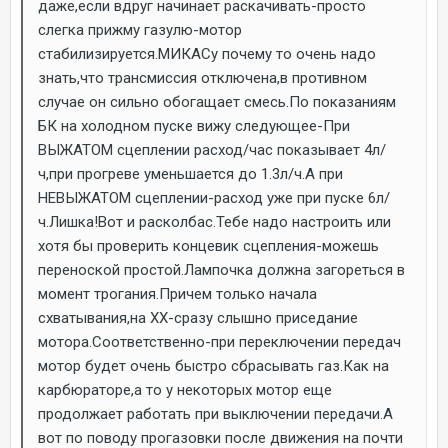
даже,если вдруг начинает раскачивать-просто
слегка прижму газулю-мотор
стабилизируется.МИКАСу почему то очень надо
знать,что трансмиссия отключена,в противном
случае он сильно обогащает смесь.По показаниям
БК на холодном пуске вижу следующее-При
ВЫЖАТОМ сцеплении расход/час показывает 4л/
ч,при прогреве уменьшается до 1.3л/ч.А при
НЕВЫЖАТОМ сцеплении-расход уже при пуске 6л/
ч.Лишка!Вот и расколбас.Тебе надо настроить или
хотя бы проверить концевик сцепления-можешь
переноской простой.Лампочка должна загореться в
момент трогания.Причем только начала
схватывания,на ХХ-сразу слышно приседание
мотора.Соответственно-при переключении передач
мотор будет очень быстро сбрасывать газ.Как на
карбюраторе,а то у некоторых мотор еще
продолжает работать при выключении передачи.А
вот по поводу прогазовки после движения на почти