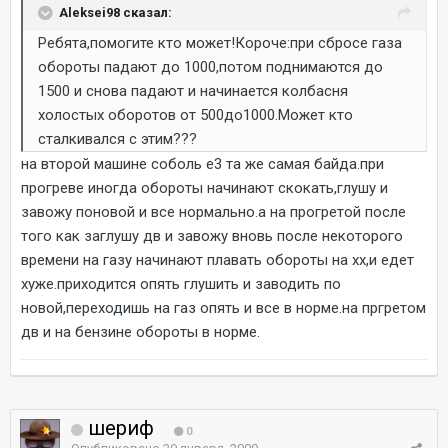
Aleksei98 сказал:
Ребята,помогите кто может!Короче:при сбросе газа
обороты падают до 1000,потом поднимаются до
1500 и снова падают и начинается колбасня
холостых оборотов от 500до1000.Может кто
сталкивался с этим???
на второй машине соболь е3 та же самая байда.при
прогреве иногда обороты начинают скокать,глушу и
завожу поновой и все нормально.а на прогретой после
того как заглушу дв и завожу вновь после некоторого
времени на газу начинают плавать обороты на хх,и едет
хуже.приходится опять глушить и заводить по
новой,переходишь на газ опять и все в норме.на пргретом
дв и на бензине обороты в норме.
шериф
0