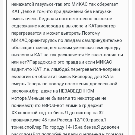
ненажатой газульке-так это МИКАС так сберегает
КАТ.Дело в том,что при движении без нагрузки
смесь очень бедная и соответственно высокое
содержание кислорода в выхлопе и КАТализатор
перегревается и может выгореть.Поэтому
МИКАС,ориентируясь по лямдам сам,принудительно
обогащает смесь,тем самым уменьшая температуру
выхлопа и КАТ не так раскаляется.Не знаю-понял ты
или нет?Парадокс,но это правда,и если МИКАС
видит,что КАТ ,т.е. лямбда2 перегревается-вопреки
экологии он обогатит смесь.Кислород для КАТа
смерть.Теперь по поводу положения дроссельной
заслонки.6гр. даже на НЕЗАВЕДЕННОМ
моторе.Меньше не бывает,а то некоторые не
понимают,что ЕВРО3-вот этими 6 гр.держит
ХХ.холостой ход то бишь.Я до сих пор на 32
прошивке,уже 45 т.км.Расход-12/100.трасса.1
тонна,спойлер.По городу 14-15.на бензе.Я доволен
расходом.Вот попробуй педали сцепления и тормоза