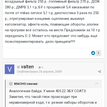
воздушный фильтр 250 р. ,топливный фильтр 270 р., ДОЖ
280 р., ДМРВ 3,1 т.р, БУ с прошивкой 5,4 заказывал по
почте от mikas-service 5,1 т.р, диогностика 3 раза по 250
р., отрегулировал концевик сцепления, выкинул
католизатор, эфекта ноль, плавающие обороты ,хлопки
на прогреве всё осталось на месте.Предложили за 10 т.р.
переделать Е-2. Может кто предложит что-нибудь ещё
поэксперементировать. дело принципа!!!!!
1
valten
0
Опубликовано
26 апреля, 2009
MACHO сказал:
Аналогичная байда. У меня 405.22 ЭБУ СОАТЭ.
Заметил, что такой глюк происходит при
неравномерной езде, т.е. резкие наборы оборотов и