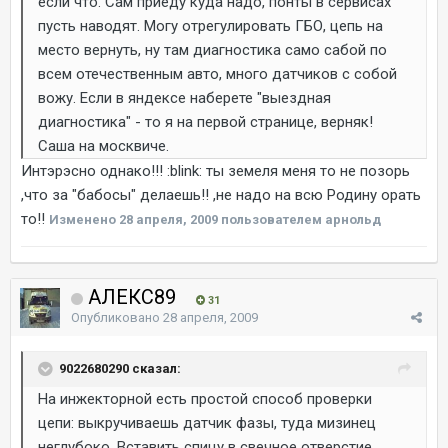
если что. Сам приеду куда надо, понты в сервисах
пусть наводят. Могу отрегулировать ГБО, цепь на
место вернуть, ну там диагностика само сабой по
всем отечественным авто, много датчиков с собой
вожу. Если в яндексе наберете "выездная
диагностика" - то я на первой странице, верняк!
Саша на москвиче.
Интэрэсно однако!!! :blink: ты земеля меня то не позорь
,что за "бабосы" делаешь!! ,не надо на всю Родину орать
то!!
Изменено
28 апреля, 2009
пользователем арнольд
АЛЕКС89
31
Опубликовано
28 апреля, 2009
9022680290 сказал:
На инжекторной есть простой способ проверки
цепи: выкручиваешь датчик фазы, туда мизинец
неглубоко. Вставить спицу в свечное отверстие