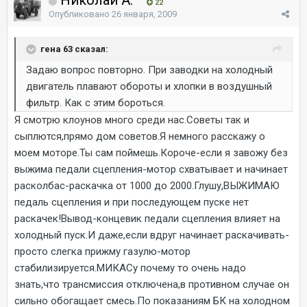
22
Опубликовано
26 января, 2009
гена 63 сказал:
Задаю вопрос повторно. При заводки на холодный
двигатель плавают обороты и хлопки в воздушный
фильтр. Как с этим бороться.
Я смотрю клоунов много среди нас.Советы так и
сыплются,прямо дом советов.Я немного расскажу о
моем моторе.Ты сам поймешь.Короче-если я завожу без
выжима педали сцепления-мотор схватывает и начинает
расколбас-раскачка от 1000 до 2000.Глушу,ВЫЖИМАЮ
педаль сцепления и при последующем пуске нет
раскачек!Вывод-концевик педали сцепления влияет на
холодный пуск.И даже,если вдруг начинает раскачивать-
просто слегка прижму газулю-мотор
стабилизируется.МИКАСу почему то очень надо
знать,что трансмиссия отключена,в противном случае он
сильно обогащает смесь.По показаниям БК на холодном