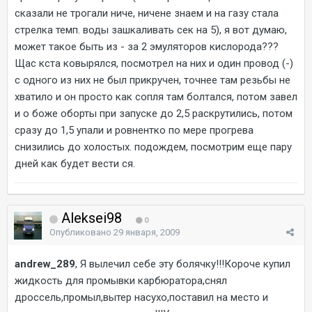
сказали не трогали ниче, ничене знаем и на газу стала
стрелка темп. воды зашкаливать сек на 5), я вот думаю,
может такое быть из - за 2 эмуляторов кислорода???
Щас кста ковырялся, посмотрел на них и один провод (-)
с одного из них не был прикручен, точнее там резьбы не
хватило и он просто как сопля там болтался, потом завел
и о боже оборты при запуске до 2,5 раскрутились, потом
сразу до 1,5 упали и ровнентко по мере прогрева
снизились до холостых. подождем, посмотрим еще пару
дней как будет вести ся.
Aleksei98
0
Опубликовано
29 января, 2009
andrew_289
, Я вылечил себе эту болячку!!!Короче купил
жидкость для промывки карбюратора,снял
дроссель,промыл,вытер насухо,поставил на место и