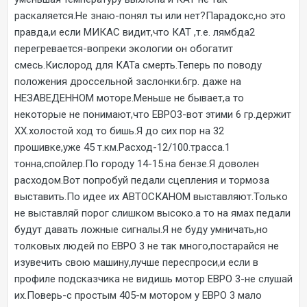
раскаляется.Не знаю-понял ты или нет?Парадокс,но это
правда,и если МИКАС видит,что КАТ ,т.е. лямбда2
перегревается-вопреки экологии он обогатит
смесь.Кислород для КАТа смерть.Теперь по поводу
положения дроссельной заслонки.6гр. даже на
НЕЗАВЕДЕННОМ моторе.Меньше не бывает,а то
некоторые не понимают,что ЕВРО3-вот этими 6 гр.держит
ХХ.холостой ход то бишь.Я до сих пор на 32
прошивке,уже 45 т.км.Расход-12/100.трасса.1
тонна,спойлер.По городу 14-15.на бензе.Я доволен
расходом.Вот попробуй педали сцепления и тормоза
выставить.По идее их АВТОСКАНОМ выставляют.Только
не выставляй порог слишком высоко.а то на ямах педали
будут давать ложные сигналы.Я не буду умничать,но
толковых людей по ЕВРО 3 не так много,постарайся не
изувечить свою машину,лучше переспроси,и если в
профиле подсказчика не видишь мотор ЕВРО 3-не слушай
их.Поверь-с простым 405-м мотором у ЕВРО 3 мало