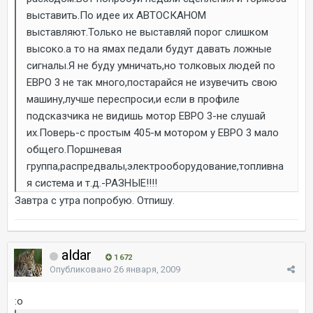
выставить.По идее их АВТОСКАНОМ
выставляют.Только не выставляй порог слишком
высоко.а то на ямах педали будут давать ложные
сигналы.Я не буду умничать,но толковых людей по
ЕВРО 3 не так много,постарайся не изувечить свою
машину,лучше переспроси,и если в профиле
подсказчика не видишь мотор ЕВРО 3-не слушай
их.Поверь-с простым 405-м мотором у ЕВРО 3 мало
общего.Поршневая
группа,распредвалы,электрооборудование,топливна
я система и т.д.-РАЗНЫЕ!!!!
Завтра с утра попробую. Отпишу.
aldar
1 672
Опубликовано
26 января, 2009
:o