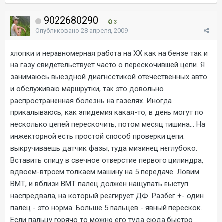
9022680290
3
Опубликовано
28 апреля, 2009
хлопки и неравномерная работа на ХХ как на бензе так и
на газу свидетельствует часто о перескочившей цепи. Я
занимаюсь выездной диагностикой отечественных авто
и обслуживаю маршрутки, так это довольно
распространенная болезнь на газелях. Иногда
прикалываюсь, как эпидемия какая-то, в день могут по
несколько цепей перескочить, потом месяц тишина... На
инжекторной есть простой способ проверки цепи:
выкручиваешь датчик фазы, туда мизинец неглубоко.
Вставить спицу в свечное отверстие первого цилиндра,
вдвоем-втроем толкаем машину на 5 передаче. Ловим
ВМТ, и вблизи ВМТ палец должен нащупать выступ
наспредвала, на который реагирует ДФ. Разбег +- один
палец - это норма. Больше 5 пальцев - явный перескок.
Если пальцу горячо то можно его туда сюда быстро