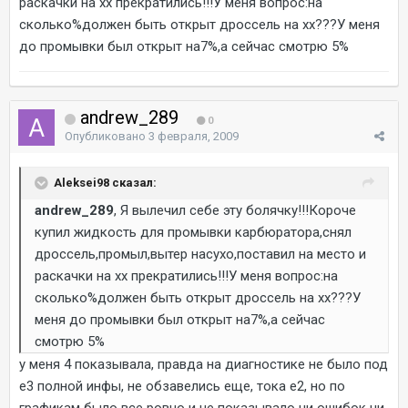
раскачки на хх прекратились!!!У меня вопрос:на
сколько%должен быть открыт дроссель на хх???У меня
до промывки был открыт на7%,а сейчас смотрю 5%
andrew_289
0
Опубликовано
3 февраля, 2009
Aleksei98 сказал:
andrew_289
, Я вылечил себе эту болячку!!!Короче
купил жидкость для промывки карбюратора,снял
дроссель,промыл,вытер насухо,поставил на место и
раскачки на хх прекратились!!!У меня вопрос:на
сколько%должен быть открыт дроссель на хх???У
меня до промывки был открыт на7%,а сейчас
смотрю 5%
у меня 4 показывала, правда на диагностике не было под
е3 полной инфы, не обзавелись еще, тока е2, но по
графикам было все ровно и не показывало ни ошибок ни