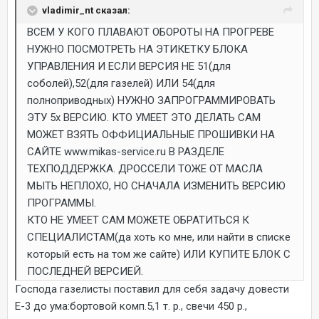
vladimir_nt сказал:
ВСЕМ У КОГО ПЛАВАЮТ ОБОРОТЫ НА ПРОГРЕВЕ
НУЖНО ПОСМОТРЕТЬ НА ЭТИКЕТКУ БЛОКА
УПРАВЛЕНИЯ И ЕСЛИ ВЕРСИЯ НЕ 51(для
соболей),52(для газелей) ИЛИ 54(для
полноприводных) НУЖНО ЗАПРОГРАММИРОВАТЬ
ЭТУ 5х ВЕРСИЮ. КТО УМЕЕТ ЭТО ДЕЛАТЬ САМ
МОЖЕТ ВЗЯТЬ ОФФИЦИАЛЬНЫЕ ПРОШИВКИ НА
САЙТЕ www.mikas-service.ru В РАЗДЕЛЕ
ТЕХПОДДЕРЖКА. ДРОССЕЛИ ТОЖЕ ОТ МАСЛА
МЫТЬ НЕПЛОХО, НО СНАЧАЛА ИЗМЕНИТЬ ВЕРСИЮ
ПРОГРАММЫ.
КТО НЕ УМЕЕТ САМ МОЖЕТЕ ОБРАТИТЬСЯ К
СПЕЦИАЛИСТАМ(да хоть ко мне, или найти в списке
который есть на том же сайте) ИЛИ КУПИТЕ БЛОК С
ПОСЛЕДНЕЙ ВЕРСИЕЙ.
Господа газелисты поставил для себя задачу довести
Е-3 до ума:бортовой комп.5,1 т. р., свечи 450 р.,