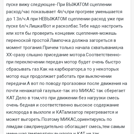
пуске вижу следующее-При ВЫЖАТОМ сцеплении
расход/час показывает 4л/ч,при прогреве уменьшается
до 1.3л/ч.А при НЕВЫЖАТОМ сцеплении-расход уже при
пуске 6л/ч.Лишка!Вот и расколбас.Тебе надо настроить
или хотя бы проверить концевик сцепления-можешь
переноской простой.Лампочка должна загореться в
момент трогания.Причем только начала схватывания,на
ХХ-сразу слышно приседание мотора.Соответственно-
при переключении передач мотор будет очень быстро
сбрасывать газ.Как на карбюраторе,а то у некоторых
мотор еще продолжает работать при выключении
передачи.А вот по поводу прогазовки после движения на
почти ненажатой газульке-так это МИКАС так сберегает
КАТ.Дело в том,что при движении без нагрузки смесь
очень бедная и соответственно высокое содержание
кислорода в выхлопе и КАТализатор перегревается и
может выгореть.Поэтому МИКАС,ориентируясь по
лямдам сам,принудительно обогащает смесь,тем самым
уменьшая температуру выхлопа и КАТ не так