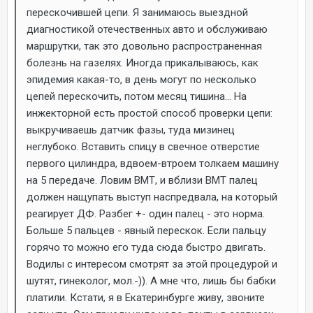
перескочившей цепи. Я занимаюсь выездной
диагностикой отечественных авто и обслуживаю
маршрутки, так это довольно распространенная
болезнь на газелях. Иногда прикалываюсь, как
эпидемия какая-то, в день могут по несколько
цепей перескочить, потом месяц тишина... На
инжекторной есть простой способ проверки цепи:
выкручиваешь датчик фазы, туда мизинец
неглубоко. Вставить спицу в свечное отверстие
первого цилиндра, вдвоем-втроем толкаем машину
на 5 передаче. Ловим ВМТ, и вблизи ВМТ палец
должен нащупать выступ наспредвала, на который
реагирует ДФ. Разбег +- один палец - это норма.
Больше 5 пальцев - явный перескок. Если пальцу
горячо то можно его туда сюда быстро двигать.
Водилы с интересом смотрят за этой процедурой и
шутят, гинеколог, мол.-)). А мне что, лишь бы бабки
платили. Кстати, я в Екатеринбурге живу, звоните