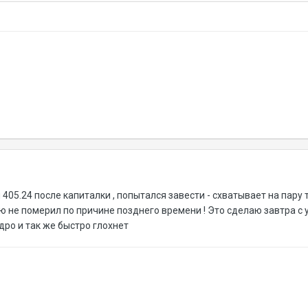
405.24 после капиталки , попытался завести - схватывает на пару т
 не померил по причине позднего времени ! Это сделаю завтра с ут
дро и так же быстро глохнет