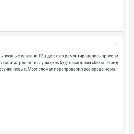
выпускные клапана. Гбц до этого ремонтировалась,просели
я троит,стреляет в глушак,как будто все фазы сбиты. Перед
орсунки новые. Мозг сломал перепроверил все,вроде норм.