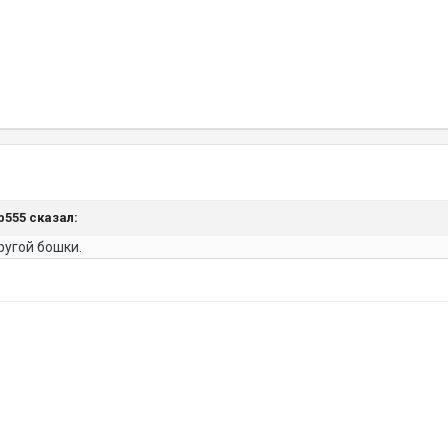
ор555 сказал:
ругой бошки.