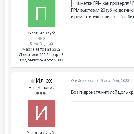
а метки ГРМ как проверял? 
ГРМ выставил 20зуб на датчик 
и ремонтирую свои авто (любит
Участник Клуба
0
5 сообщений
Марка авто:
Газ 3302
Двигатель:
405.24 евро 3
Год выпуска Авто:
2009
Илюх
Опубликовано
19 декабря, 2023
Наш Человек
Без гидронатяжителей цепь сра
Участник Клуба