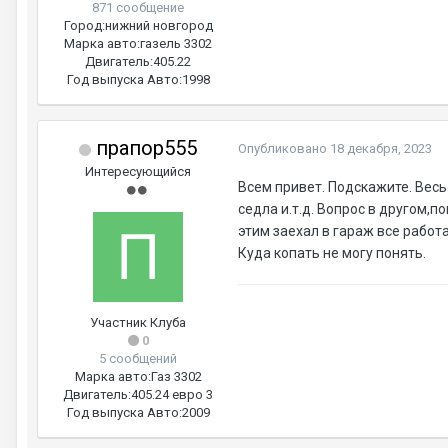
871 сообщение
Город:
нижний новгород
Марка авто:
газель 3302
Двигатель:
405.22
Год выпуска Авто:
1998
прапор555
Опубликовано
18 декабря, 2023
Интересующийся
Всем привет. Подскажите. Весь
седла и.т.д. Вопрос в другом,п
этим заехал в гараж все работ
Куда копать не могу понять.
Участник Клуба
0
5 сообщений
Марка авто:
Газ 3302
Двигатель:
405.24 евро 3
Год выпуска Авто:
2009