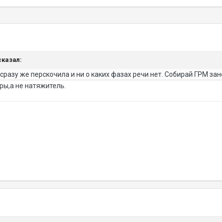
сказал:
разу же перскочила и ни о каких фазах речи нет. Собирай ГРМ зан
ры,а не натяжитель.