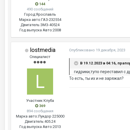
144
490 сообщений
Город:
Ярославль
Марка авто:
ГАЗ-232554
Двигатель:
ЗМЗ-40524
Год выпуска Авто:
2008
lostmedia
Опубликовано
19 декабря, 2023
Специалист
В 19.12.2023 в 04:16, прап
гидрики,тупо переставил с д
То есть, ты их и не заряжал?
Участник Клуба
369
894 сообщения
Марка авто:
Луидор 225000
Двигатель:
405.24
Год выпуска Авто:
2013