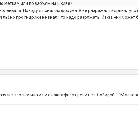
По меткам или по забъям на шкиве?
коленвала. Походу я понял из форума. Я не разряжал гидрики,тупо
ель),но про гидрики не знал,что надо разряжать. Из-за них может 
зу же перскочила и ни о каких фазах речи нет. Собирай ГРМ занов