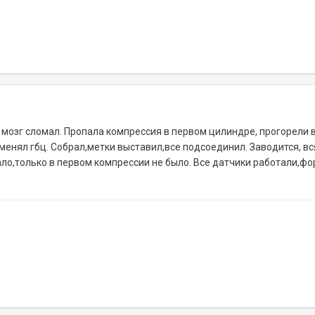
 мозг сломал. Пропала компрессия в первом цилиндре, прогорели 
оменял гбц. Собрал,метки выставил,все подсоединил. Заводится, вс
ало,только в первом компрессии не было. Все датчики работали,ф