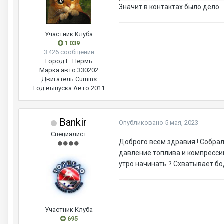
Значит в контактах было дело.
Участник Клуба
1 039
3 426 сообщений
Город:
Г. Пермь
Марка авто:
330202
Двигатель:
Cumins
Год выпуска Авто:
2011
Bankir
Опубликовано
5 мая, 2023
Специалист
Доброго всем здравия ! Собрал 
давление топлива и компрессию
утро начинать ? Схватывает бо
Участник Клуба
695