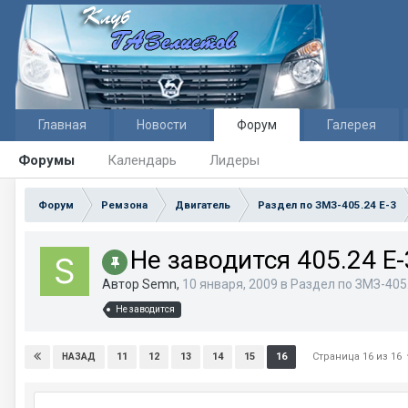
Главная
Новости
Форум
Галерея
Форумы
Календарь
Лидеры
Форум
Ремзона
Двигатель
Раздел по ЗМЗ-405.24 E-3
Не заводится 405.24 Е-
Автор Semn,
10 января, 2009
в
Раздел по ЗМЗ-405.
Не заводится
Страница 16 из 16
11
12
13
14
15
16
НАЗАД