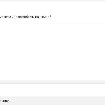
 меткам или по забъям на шкиве?
сказал: