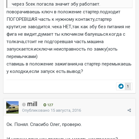
через 5сек погасла значит эбу работает.
поворачиваешь ключ в положение стартер.подходит
ПОГОРЕВШАЯ часть к нужному контакту,стартер
крутит,не заводится..чека НЕТ,так как эбу без питания не
фига не видит,думает ты ключиком балуешься.когда с
толкача,стоит не подгоревшая часть.машина
запускается.исключи неисправность по замку(хоть
перемычками)
ставишь в положение зажигания,на стартер перемыкаешь
у колодки,если запуск есть.вывод?
1
mill
127
Опубликовано
15 августа, 2016
Ок. Понял. Спасибо Олег, проверю.