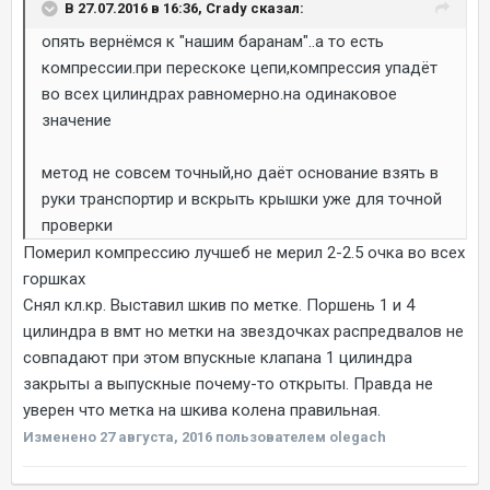
В 27.07.2016 в 16:36, Crady сказал:
опять вернёмся к "нашим баранам"..а то есть
компрессии.при перескоке цепи,компрессия упадёт
во всех цилиндрах равномерно.на одинаковое
значение
метод не совсем точный,но даёт основание взять в
руки транспортир и вскрыть крышки уже для точной
проверки
Померил компрессию лучшеб не мерил 2-2.5 очка во всех
горшках
Снял кл.кр. Выставил шкив по метке. Поршень 1 и 4
цилиндра в вмт но метки на звездочках распредвалов не
совпадают при этом впускные клапана 1 цилиндра
закрыты а выпускные почему-то открыты. Правда не
уверен что метка на шкива колена правильная.
Изменено
27 августа, 2016
пользователем olegach