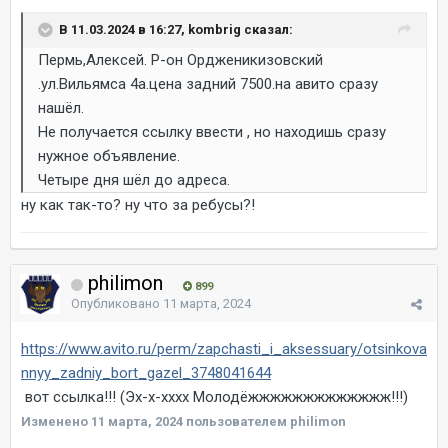
В 11.03.2024 в 16:27, kombrig сказал:
Пермь,Алексей. Р-он Ордженикизовский
.ул.Вильямса 4а.цена задний 7500.на авито сразу
нашёл.
Не получается ссылку ввести , но находишь сразу
нужное объявление.
Четыре дня шёл до адреса.
ну как так-то? ну что за ребусы?!
philimon
899
Опубликовано
11 марта, 2024
https://www.avito.ru/perm/zapchasti_i_aksessuary/otsinkova
nnyy_zadniy_bort_gazel_3748041644
вот ссылка!!! (Эх-х-хххх Молодёжжжжжжжжжжжжж!!!)
Изменено
11 марта, 2024
пользователем philimon