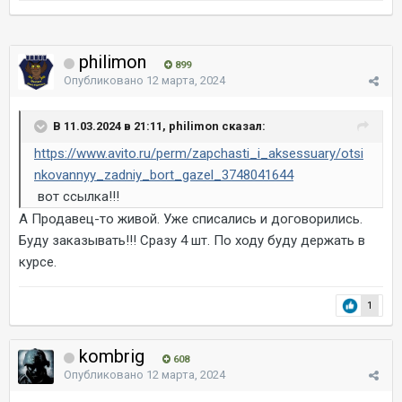
philimon
899
Опубликовано
12 марта, 2024
В 11.03.2024 в 21:11, philimon сказал:
https://www.avito.ru/perm/zapchasti_i_aksessuary/otsi
nkovannyy_zadniy_bort_gazel_3748041644
вот ссылка!!!
А Продавец-то живой. Уже списались и договорились.
Буду заказывать!!! Сразу 4 шт. По ходу буду держать в
курсе.
1
kombrig
608
Опубликовано
12 марта, 2024