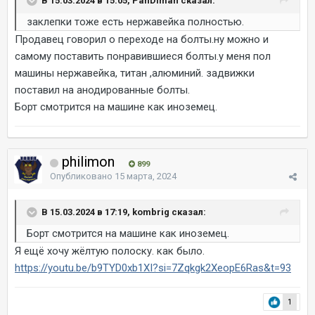
В 15.03.2024 в 15:05, PanDiman сказал:
заклепки тоже есть нержавейка полностью.
Продавец говорил о переходе на болты.ну можно и
самому поставить понравившиеся болты.у меня пол
машины нержавейка, титан ,алюминий. задвижки
поставил на анодированные болты.
Борт смотрится на машине как иноземец.
philimon
899
Опубликовано
15 марта, 2024
В 15.03.2024 в 17:19, kombrig сказал:
Борт смотрится на машине как иноземец.
Я ещё хочу жёлтую полоску. как было.
https://youtu.be/b9TYD0xb1XI?si=7Zqkgk2XeopE6Ras&t=93
1