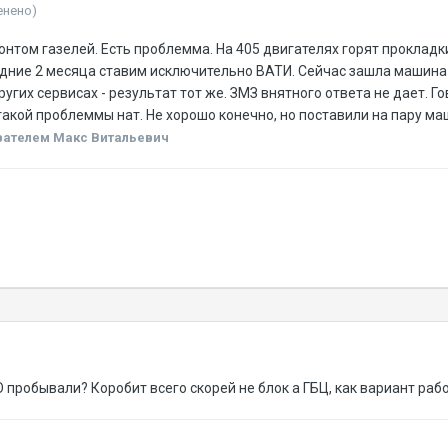
енено)
том газелей. Есть проблемма. На 405 двигателях горят прокладки
ние 2 месяца ставим исключительно ВАТИ. Сейчас зашла машина с 
угих сервисах - результат тот же. ЗМЗ внятного ответа не дает. Г
такой проблеммы нат. Не хорошо конечно, но поставили на пару маш
ателем Макс Витальевич
робывали? Коробит всего скорей не блок а ГБЦ, как вариант раб