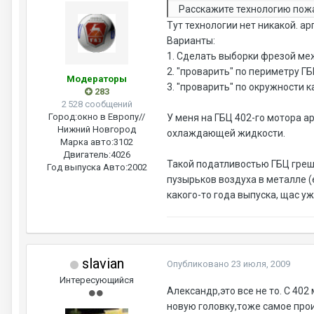
Расскажите технологию пож
Тут технологии нет никакой. а
Варианты:
1. Сделать выборки фрезой ме
2. "проварить" по периметру Г
Модераторы
3. "проварить" по окружности 
283
2 528 сообщений
Город:
окно в Европу//
У меня на ГБЦ 402-го мотора 
Нижний Новгород
охлаждающей жидкости.
Марка авто:
3102
Двигатель:
4026
Такой податливостью ГБЦ греша
Год выпуска Авто:
2002
пузырьков воздуха в металле (
какого-то года выпуска, щас уж
slavian
Опубликовано
23 июля, 2009
Интересующийся
Александр,это все не то. С 40
новую головку,тоже самое про