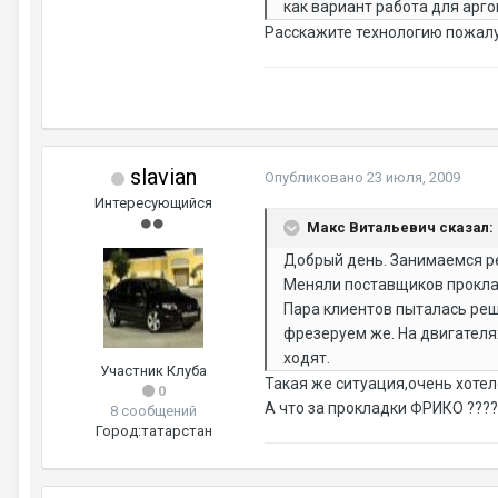
как вариант работа для арг
Расскажите технологию пожалу
slavian
Опубликовано
23 июля, 2009
Интересующийся
Макс Витальевич сказал:
Добрый день. Занимаемся ре
Меняли поставщиков проклад
Пара клиентов пыталась реши
фрезеруем же. На двигателях
ходят.
Участник Клуба
Такая же ситуация,очень хотел
0
А что за прокладки ФРИКО ????
8 сообщений
Город:
татарстан