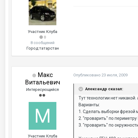
Участник Клуба
0
8 сообщений
Город:
татарстан
Макс
Опубликовано
23 июля, 2009
Витальевич
Александр сказал:
Интересующийся
Тут технологии нет никакой.
Варианты:
1. Сделать выборки фрезой 
2. "проварить" по периметру
3. "проварить" по окружност
Участник Клуба