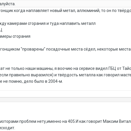
алуйста.
ргонщик когда наплавляет новый метал, аллюминий, то он по твёрд
жду камерами сгорания и туда наплавить металл
БЦ
камеры сгорания
аргонщиком "проварены" посадочные места сёдел, некоторые места
т не только наши машины, я воочию на сервисе видел ГБЦ от Тай
если правильно выразился) и твёрдость металла как говорил маст
е не помню, дело было в 2004-м.
2 моторами проблем нету,именно на 405.И как говорит Максим Вит
исходит.