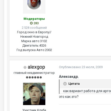
Модераторы
283
2 528 сообщений
Город:
окно в Европу//
Нижний Новгород
Марка авто:
3102
Двигатель:
4026
Год выпуска Авто:
2002
alexgop
Опубликовано
23 июля, 2009
главный неадминистратор
Александр
,
Цитата
как вариант работа для арг
это как это?
Участник Клуба