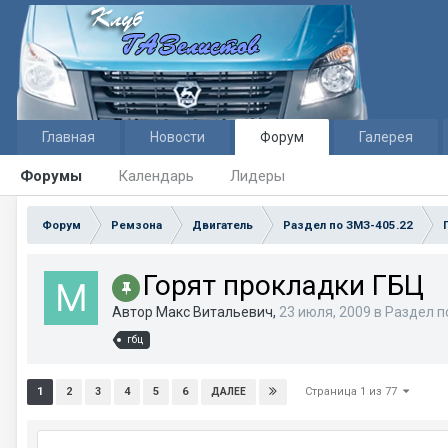
Главная
Новости
Форум
Галерея
Форумы
Календарь
Лидеры
Форум
Ремзона
Двигатель
Раздел по ЗМЗ-405.22
Горят прокладки ГБЦ
Автор Макс Витальевич,
23 июля, 2009
в
Раздел п
гбц
Страница 1 из 77
1
2
3
4
5
6
ДАЛЕЕ