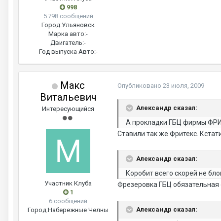
998
5 798 сообщений
Город:
Ульяновск
Марка авто:
-
Двигатель:
-
Год выпуска Авто:
-
Макс
Опубликовано
23 июля, 2009
Витальевич
Александр сказал:
Интересующийся
А прокладки ГБЦ фирмы ФР
Ставили так же Фритекс. Кста
Александр сказал:
Коробит всего скорей не блок
Участник Клуба
Фрезеровка ГБЦ обязательная 
1
6 сообщений
Александр сказал:
Город:
Набережные Челны