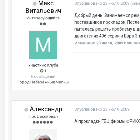
Макс
Опубликовано
23 июля, 2009
(изм
Витальевич
Добрый день. Занимаемся ремон
Интересующийся
поставщиков прокладок. Послед
пыталась решить проблему в др
двигателях 406 серии и Евро 3 
Изменено
23 июля, 2009
пользов
Участник Клуба
1
6 сообщений
Город:
Набережные Челны
Александр
Опубликовано
23 июля, 2009
Профессионал
А прокладки ГБЦ фирмы ФРИКО п