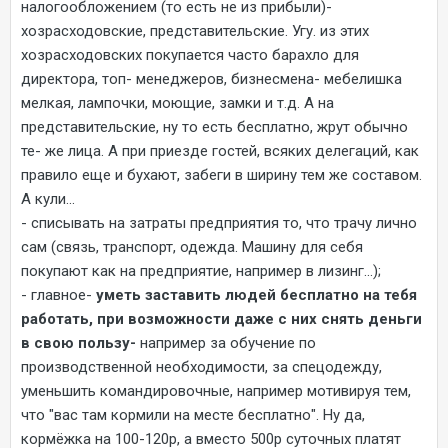
налогообложением (то есть не из прибыли)-
хозрасходовские, представительские. Угу. из этих
хозрасходовских покупается часто барахло для
директора, топ- менеджеров, бизнесмена- мебелишка
мелкая, лампочки, моющие, замки и т.д. А на
представительские, ну то есть бесплатно, жрут обычно
те- же лица. А при приезде гостей, всяких делегаций, как
правило еще и бухают, забеги в ширину тем же составом.
А кули...
- списывать на затраты предприятия то, что трачу лично
сам (связь, транспорт, одежда. Машину для себя
покупают как на предприятие, например в лизинг...);
- главное-
уметь заставить людей бесплатно на тебя
работать, при возможности даже с них снять деньги
в свою пользу-
например за обучение по
производственной необходимости, за спецодежду,
уменьшить командировочные, например мотивируя тем,
что "вас там кормили на месте бесплатно". Ну да,
кормёжка на 100-120р, а вместо 500р суточных платят