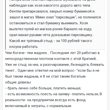
наблюдал как хозя какогото дорого авто типа
бентли припарковался, закрыл номер бумажкой и
зашол в магаз. Мимо ехал "парковщик", не поленился
остановиться и стал бумажку вынимать. Хозя
вылетел пулей из магаза роняя барахло на ходу,
орал махал руками чёта доказывал парковщику...
Какой же трёпаный стыд - за 100 рублей такого
клоуна работать
Чем богаче- тем жаднее... Последние лет 20 работаю в
непосредственном плотном контакте с этой братией...
Уже не стыд за них, а разочарование, безнадёга, блевать
тянет... Один мне ответил на мой вопрос- "если бы я не
был таким жадным, я б не стал таким богатым.
общие девизы:
- брать лично себе больше, платить меньше;
- есть возможность поесть на халяву- платить нельзя; В
реальности- на предприятии всегда есть фонд
включаемый в затраты, с нормальным