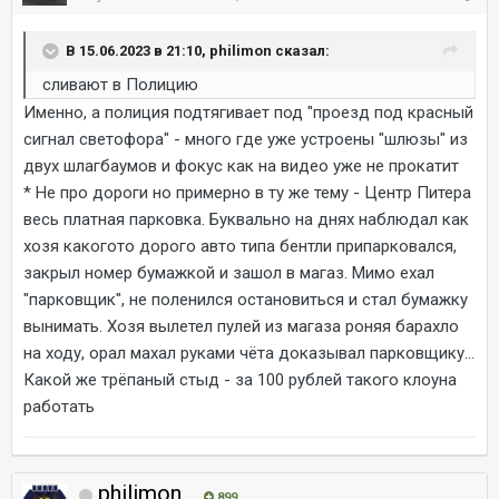
В 15.06.2023 в 21:10, philimon сказал:
сливают в Полицию
Именно, а полиция подтягивает под "проезд под красный
сигнал светофора" - много где уже устроены "шлюзы" из
двух шлагбаумов и фокус как на видео уже не прокатит
* Не про дороги но примерно в ту же тему - Центр Питера
весь платная парковка. Буквально на днях наблюдал как
хозя какогото дорого авто типа бентли припарковался,
закрыл номер бумажкой и зашол в магаз. Мимо ехал
"парковщик", не поленился остановиться и стал бумажку
вынимать. Хозя вылетел пулей из магаза роняя барахло
на ходу, орал махал руками чёта доказывал парковщику...
Какой же трёпаный стыд - за 100 рублей такого клоуна
работать
philimon
899