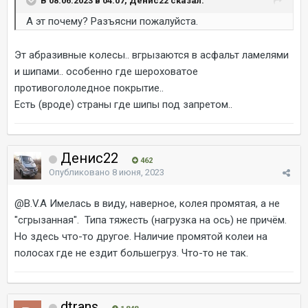
В 08.06.2023 в 04:07, Денис22 сказал:
А эт почему? Разъясни пожалуйста.
Эт абразивные колесы.. вгрызаются в асфальт ламелями
и шипами.. особенно где шероховатое
противогололедное покрытие..
Есть (вроде) страны где шипы под запретом..
Денис22
462
Опубликовано
8 июня, 2023
@B.V.A
Имелась в виду, наверное, колея промятая, а не
"сгрызанная". Типа тяжесть (нагрузка на ось) не причём.
Но здесь что-то другое. Наличие промятой колеи на
полосах где не ездит большегруз. Что-то не так.
dtrans