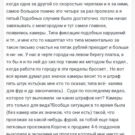
когда одна за другой со скоростью черепахи и я за ними,
самое большое помню это четыре за раз пролезло и я
пятый.Подобных случаев было достаточно. потом начал
завязывать с межгородом и тут самое главное,
появились камеры...Типа фиксация подобных нарушений
и тп , и мне кто то нашептал что типа моментально за
такое письмо счастья на пятак рублей приходит и больше
я ни- ни...У нас в черте города на левом берегу платка, а
то бы я и по ней до сих пор таким же методом бы ездил ,
когда работа по городу в эти приделы бросает... Но вот
всё время думал раз значок камеры весит то и штраф
пять штук есть(как мне кто то сказал, типа всё- халява
для фур и др закончилась)... Судя по последнему видео,
которое тут выложили ни каких штрафов нет? Камеры
это только для вида?Вообще ситуация в то время была
(без камер или их значков, что они есть) такой, что
проезжая за какой нибудь фурой, за тобой еще пара
легковых проезжала.Короче к продаже 4-6 поддонов
выходила и экономия на проезде,который мне никто не