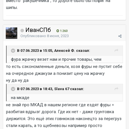
вместо "ракушечника", то дороге было бы пофиг на
шипы.
ИванСПб
1 260
Опубликовано
8 июня, 2023
В 07.06.2023 в 15:05, Алексей Ф. сказал:
фура жрачку везет нам и прочие товары, чем
то есть сэкономленные деньги, хозя фуры не пустит себе
на очередное джакузи а понизит цену на жрачку
ну да ну да
В 07.06.2023 в 18:43, Slava 67 сказал:
на мкаде
не знай про МКАД в нашем регионе где ездят фуры =
разбитая вдрызг дорога. Где их нет - даже грунтовка
держится. Это ещё этих говнюков наконецто за перегруз
стали карать, а то щебневозы например просто