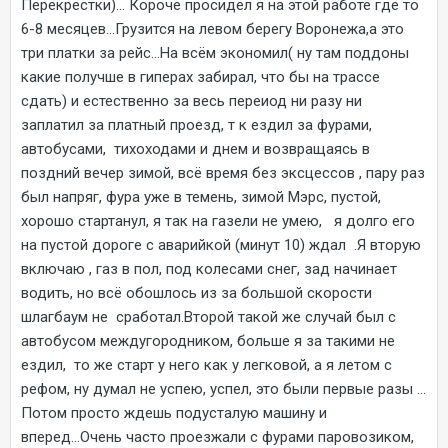
Перекрестки)... Короче просидел я на этой работе где то
6-8 месяцев...Грузится на левом берегу Воронежа,а это
три платки за рейс...На всём экономил( ну там поддоны
какие получше в гиперах забирал, что бы на трассе
сдать) и естественно за весь переиод ни разу ни
заплатил за платный проезд, т к ездил за фурами,
автобусами, тихоходами и днем и возвращаясь в
поздний вечер зимой, всё время без эксцессов , пару раз
был напряг, фура уже в темень, зимой Мэрс, пустой,
хорошо стартанул, я так на газели не умею, я долго его
на пустой дороге с аварийкой (минут 10) ждал .Я вторую
включаю , газ в пол, под колесами снег, зад начинает
водить, но всё обошлось из за большой скорости
шлагбаум не сработал.Второй такой же случай был с
автобусом междугородником, больше я за такими не
ездил, то же старт у него как у легковой, а я летом с
рефом, ну думал не успею, успел, это были первые разы ...
Потом просто ждешь подусталую машину и
вперед...Очень часто проезжали с фурами паровозиком,