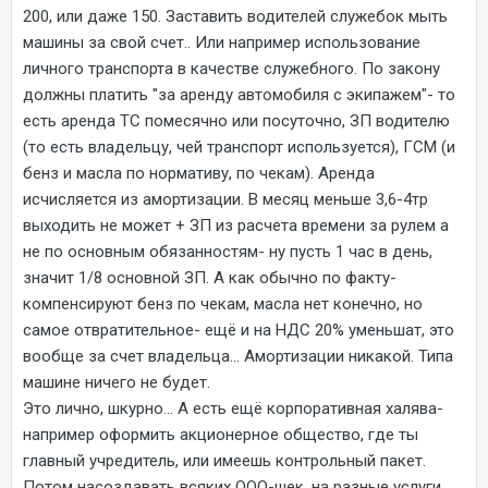
200, или даже 150. Заставить водителей служебок мыть
машины за свой счет.. Или например использование
личного транспорта в качестве служебного. По закону
должны платить "за аренду автомобиля с экипажем"- то
есть аренда ТС помесячно или посуточно, ЗП водителю
(то есть владельцу, чей транспорт используется), ГСМ (и
бенз и масла по нормативу, по чекам). Аренда
исчисляется из амортизации. В месяц меньше 3,6-4тр
выходить не может + ЗП из расчета времени за рулем а
не по основным обязанностям- ну пусть 1 час в день,
значит 1/8 основной ЗП. А как обычно по факту-
компенсируют бенз по чекам, масла нет конечно, но
самое отвратительное- ещё и на НДС 20% уменьшат, это
вообще за счет владельца... Амортизации никакой. Типа
машине ничего не будет.
Это лично, шкурно... А есть ещё корпоративная халява-
например оформить акционерное общество, где ты
главный учредитель, или имеешь контрольный пакет.
Потом насоздавать всяких ООО-шек, на разные услуги