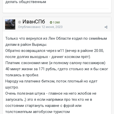
делать общественным
ИванСПб
1 260
Опубликовано
12 июня, 2023
Только что вернулся из Лен Области ездил по семейным
делам в район Вырицы.
Обратно возвращался через м11 (вечер в районе 20.00,
после долгих выходных - дачнег косяком прёт).
Платник сэкономил мне (и полному салону пассажиров)
40 минут жизни за 171 рубль, гдето столько же я бы сжог
толкаясь в пробке.
Народу на платнике битком, поток плотный но едет
шустро.
Очень полезная штука - главное на него жлобов не
запускать ;) это я если напрямки про тех кто не в
состоянии стартануть наравне с фурой или
толстожеппым автобусом-туристом