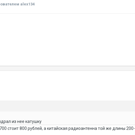
ователем alex134
ыдрал из нее катушку
1700 стоит 800 рублей, а китайская радиоантенна той же длины 200-