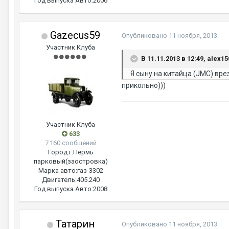
Год выпуска Авто:
2006
Gazecus59
Опубликовано
11 ноября, 2013
Участник Клуба
В 11.11.2013 в 12:49, alex1
Я сыну на китайца (JMC) вре
прикольно)))
Участник Клуба
633
7 160 сообщений
Город:
г.Пермь
парковый(заостровка)
Марка авто:
газ-3302
Двигатель:
405.240
Год выпуска Авто:
2008
Татарин
Опубликовано
11 ноября, 2013