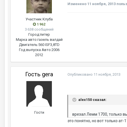
Изменено
11 ноября, 2013
польз
Участник Клуба
1 962
3 638 сообщений
Город:
питер
Марка авто:
газель валдай
Двигатель:
560 ISF3,8TD
Год выпуска Авто:
2006
2012
Гость gera
Опубликовано
11 ноября, 2013
alex150 сказал:
Гости
врезал Лемм 1700, только в
это понятно, но вот только ат-