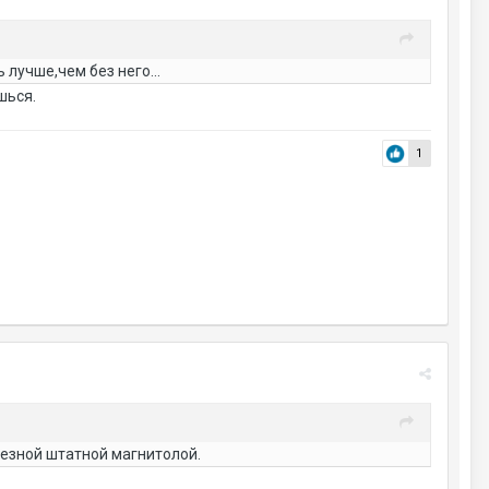
 лучше,чем без него...
шься.
1
таезной штатной магнитолой.