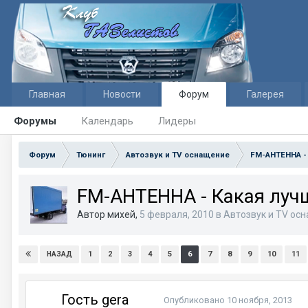
Главная
Новости
Форум
Галерея
Форумы
Календарь
Лидеры
Форум
Тюнинг
Автозвук и TV оснащение
FM-АНТЕННА -
FM-АНТЕННА - Какая луч
Автор михей,
5 февраля, 2010
в
Автозвук и TV ос
1
2
3
4
5
6
7
8
9
10
11
НАЗАД
Гость gera
Опубликовано
10 ноября, 2013