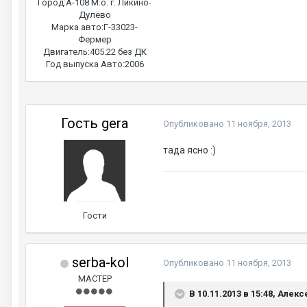
Город:
А-108 М.о. г. Ликино-
Дулёво
Марка авто:
Г-33023-
Фермер
Двигатель:
405.22 без ДК
Год выпуска Авто:
2006
Гость gera
Опубликовано
11 ноября, 2013
тада ясно :)
Гости
serba-kol
Опубликовано
11 ноября, 2013
МАСТЕР
В 10.11.2013 в 15:48, Алекс