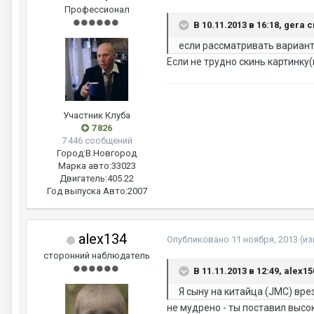
Профессионал
В 10.11.2013 в 16:18, gera 
если рассматривать вариант 
Если не трудно скинь картинку(
Участник Клуба
7 826
7 446 сообщений
Город:
В.Новгород
Марка авто:
33023
Двигатель:
405.22
Год выпуска Авто:
2007
alex134
Опубликовано
11 ноября, 2013
(и
сторонний наблюдатель
В 11.11.2013 в 12:49, alex1
Я сыну на китайца (JMC) вре
не мудрено - ты поставил высок