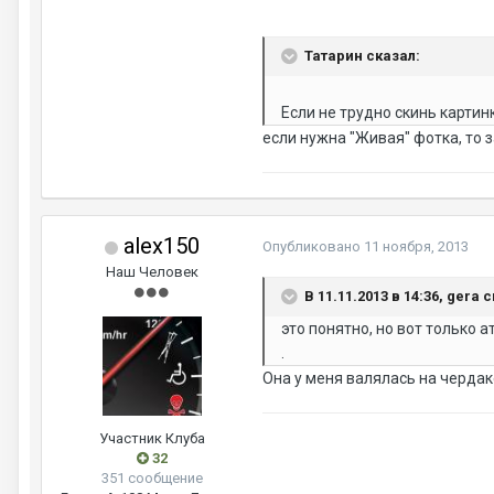
Татарин сказал:
Если не трудно скинь картинк
если нужна "Живая" фотка, то з
alex150
Опубликовано
11 ноября, 2013
Наш Человек
В 11.11.2013 в 14:36, gera 
это понятно, но вот только а
.
Она у меня валялась на чердаке
Участник Клуба
32
351 сообщение