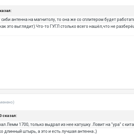
сказал:
сиби антенна на магнитолу, то она же со сплитером будет работать
как это выглядит).Что-то ГУГЛ столько всего нашёл,что не разберё
зменено)
50 сказал:
зал Лемм 1700, только выдрал из нее катушку. Ловит на "ура" с ки
о длинный штырь, а это и есть лучшая антенна ;)