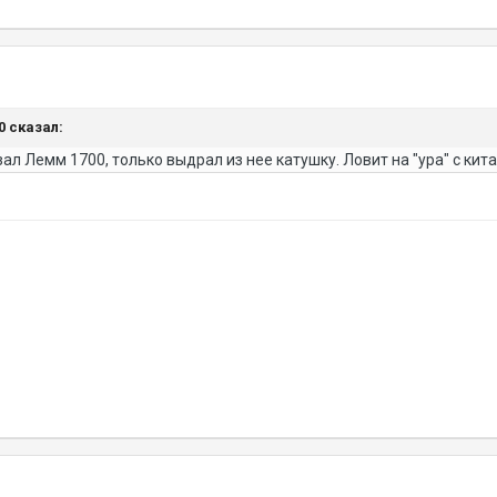
50 сказал:
зал Лемм 1700, только выдрал из нее катушку. Ловит на "ура" с ки