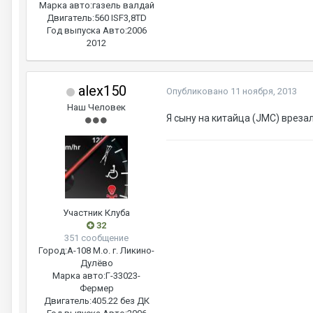
Марка авто:
газель валдай
Двигатель:
560 ISF3,8TD
Год выпуска Авто:
2006
2012
alex150
Опубликовано
11 ноября, 2013
Наш Человек
Я сыну на китайца (JMC) врезал
Участник Клуба
32
351 сообщение
Город:
А-108 М.о. г. Ликино-
Дулёво
Марка авто:
Г-33023-
Фермер
Двигатель:
405.22 без ДК