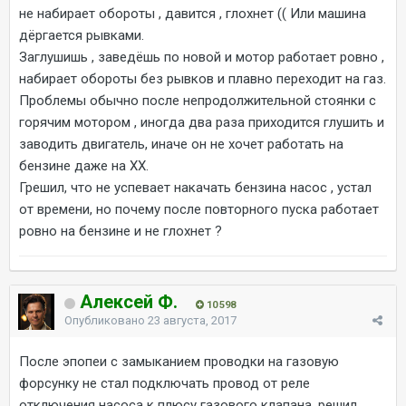
не набирает обороты , давится , глохнет (( Или машина
дёргается рывками.
Заглушишь , заведёшь по новой и мотор работает ровно ,
набирает обороты без рывков и плавно переходит на газ.
Проблемы обычно после непродолжительной стоянки с
горячим мотором , иногда два раза приходится глушить и
заводить двигатель, иначе он не хочет работать на
бензине даже на ХХ.
Грешил, что не успевает накачать бензина насос , устал
от времени, но почему после повторного пуска работает
ровно на бензине и не глохнет ?
Алексей Ф.
10 598
Опубликовано
23 августа, 2017
После эпопеи с замыканием проводки на газовую
форсунку не стал подключать провод от реле
отключения насоса к плюсу газового клапана, решил