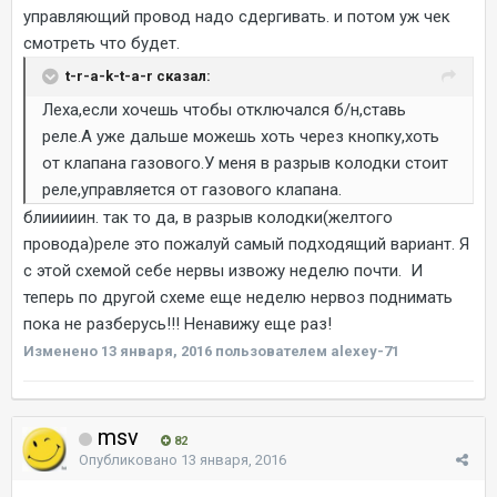
управляющий провод надо сдергивать. и потом уж чек
смотреть что будет.
t-r-a-k-t-a-r сказал:
Леха,если хочешь чтобы отключался б/н,ставь
реле.А уже дальше можешь хоть через кнопку,хоть
от клапана газового.У меня в разрыв колодки стоит
реле,управляется от газового клапана.
блииииин. так то да, в разрыв колодки(желтого
провода)реле это пожалуй самый подходящий вариант. Я
с этой схемой себе нервы извожу неделю почти. И
теперь по другой схеме еще неделю нервоз поднимать
пока не разберусь!!! Ненавижу еще раз!
Изменено
13 января, 2016
пользователем alexey-71
msv
82
Опубликовано
13 января, 2016