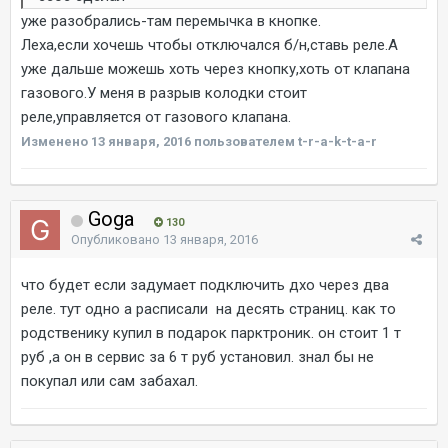
уже разобрались-там перемычка в кнопке.
Леха,если хочешь чтобы отключался б/н,ставь реле.А
уже дальше можешь хоть через кнопку,хоть от клапана
газового.У меня в разрыв колодки стоит
реле,управляется от газового клапана.
Изменено
13 января, 2016
пользователем t-r-a-k-t-a-r
Goga
130
Опубликовано
13 января, 2016
что будет если задумает подключить дхо через два
реле. тут одно а расписали на десять страниц. как то
родственику купил в подарок парктроник. он стоит 1 т
руб ,а он в сервис за 6 т руб установил. знал бы не
покупал или сам забахал.