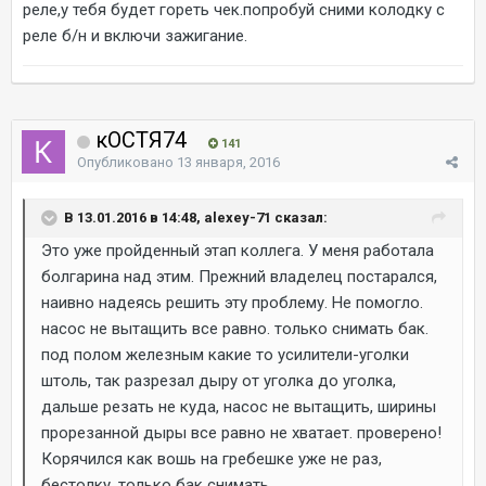
реле,у тебя будет гореть чек.попробуй сними колодку с
реле б/н и включи зажигание.
кОСТЯ74
141
Опубликовано
13 января, 2016
В 13.01.2016 в 14:48, alexey-71 сказал:
Это уже пройденный этап коллега. У меня работала
болгарина над этим. Прежний владелец постарался,
наивно надеясь решить эту проблему. Не помогло.
насос не вытащить все равно. только снимать бак.
под полом железным какие то усилители-уголки
штоль, так разрезал дыру от уголка до уголка,
дальше резать не куда, насос не вытащить, ширины
прорезанной дыры все равно не хватает. проверено!
Корячился как вошь на гребешке уже не раз,
бестолку, только бак снимать.