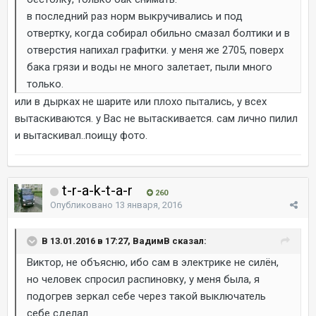
в последний раз норм выкручивались и под
отвертку, когда собирал обильно смазал болтики и в
отверстия напихал графитки. у меня же 2705, поверх
бака грязи и воды не много залетает, пыли много
только.
или в дырках не шарите или плохо пытались, у всех
вытаскиваются. у Вас не вытаскивается. сам лично пилил
и вытаскивал..поищу фото.
t-r-a-k-t-a-r
260
Опубликовано
13 января, 2016
В 13.01.2016 в 17:27, ВадимВ сказал:
Виктор, не объясню, ибо сам в электрике не силён,
но человек спросил распиновку, у меня была, я
подогрев зеркал себе через такой выключатель
себе сделал