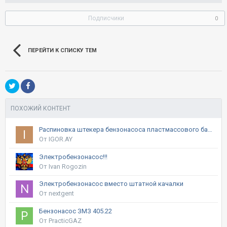
Подписчики
0
ПЕРЕЙТИ К СПИСКУ ТЕМ
ПОХОЖИЙ КОНТЕНТ
Распиновка штекера бензонасоса пластмассового бака.
От IGOR.AY
Электробензонасос!!!
От Ivan Rogozin
Электробензонасос вместо штатной качалки
От nextgent
Бензонасос ЗМЗ 405.22
От PracticGAZ