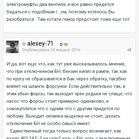
электромуфты два вентиля, и все равно придется
бадаться с подобным г...ом, поэтому хотелось бы
разобраться. Там кстати гемор предстоит тоже еще тот.
alexey-71
38
Опубликовано
13 января, 2016
И да, вот еще что, как тут уже высказывалось мнение,
что при отключенном БН, бензин кипит в рампе, так как
по кругу не сбрасывается в бак через обратку, пагубно
влияет на шланги, форсунки. Если действительно так, и
этим убью форсы, так выходит хрен редьки не слаще, что
насос что форсы стоит примерно одинаково, и
совокуплятся что с одним что с другим придется по
любому. Выходит овчинка выделки не стоит, делать
отключение БН не особо смысл имеет.
Единственный тогда только вопрос возникает, как
ездят 405.24 Е-3 на газу? хоть с БН, хоть с выключенным.