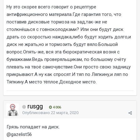
Ну это скорее всего говорит о рецептуре
антифрикционного материала.Где гарантия того, что
поставив дисковые тормоза на зад,так-же не
столкнёшься с говноколодками? Или они будут диск
драть со скоростью наждака,либо будут ходить долго,и
диск не жрать,но и тормозить будут вяло.Большой
вопрос.Опять-же, вся эта бюрократическая возня с
бумажками.Ведь проверяльщикам, по большому счёту
плевать на твоё самочувствие.Они просто свою задницу
прикрывают.А ну как спросят.И тяп по Ляпкину,и ляп по
Тяпкину.А место тёплое.Доходное место.
rusgg
4 006
Опубликовано
22 марта, 2020
Грязь попадает на диск.
@gazelist56