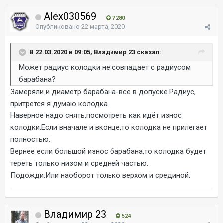
Alex030569
7 280
Опубликовано
22 марта, 2020
В 22.03.2020 в 09:05, Владимир 23 сказал:
Может радиус колодки не совпадает с радиусом
барабана?
Замеряли и диаметр барабана-все в допуске.Радиус,
притрется я думаю колодка.
Наверное надо снять,посмотреть как идёт износ
колодки.Если вначале и вконце,то колодка не прилегает
полностью.
Вернее если большой износ барабана,то колодка будет
тереть только низом и средней частью.
Подожди.Или наоборот только верхом и срединой.
Владимир 23
524