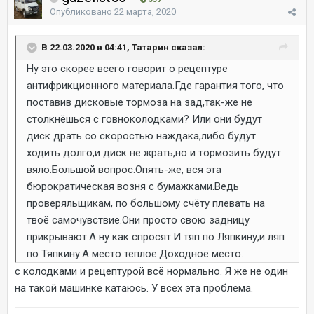
Опубликовано
22 марта, 2020
В 22.03.2020 в 04:41, Татарин сказал:
Ну это скорее всего говорит о рецептуре
антифрикционного материала.Где гарантия того, что
поставив дисковые тормоза на зад,так-же не
столкнёшься с говноколодками? Или они будут
диск драть со скоростью наждака,либо будут
ходить долго,и диск не жрать,но и тормозить будут
вяло.Большой вопрос.Опять-же, вся эта
бюрократическая возня с бумажками.Ведь
проверяльщикам, по большому счёту плевать на
твоё самочувствие.Они просто свою задницу
прикрывают.А ну как спросят.И тяп по Ляпкину,и ляп
по Тяпкину.А место тёплое.Доходное место.
с колодками и рецептурой всё нормально. Я же не один
на такой машинке катаюсь. У всех эта проблема.