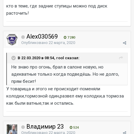
кто в теме, где задние ступицы можно под диск
расточить!
Alex030569
7 280
Опубликовано
22 марта, 2020
В 22.03.2020 в 08:54, rool сказал:
Не знаю про огонь, брал в салоне новую, но
адекватные только когда подведёшь. Но не долго,
прям бесит!
У товарища и этого не происходит-поменяли
колодки,тормозной один,развел ему колодки,а тормоза
как были ватные,так и остались.
Владимир 23
524
Опубликовано
22 марта, 2020