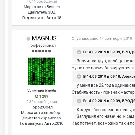
4 041 сообщение
Марка авто:
Бизнес
Двигатель:
3UZ
Год выпуска Авто:
18
MAGNUS
Опубликовано
14 сентября, 2019
Профессионал
В 14.09.2019 в 09:39, БРОД
Значит колдун, вообще не кол
Ну не все время блокируются ж
В 14.09.2019 в 09:10, Алекс
у меня все 22 года одинако
Участник Клуба
Стабильность - признак мастер
1 289
В 14.09.2019 в 09:39, БРОД
2 324 сообщения
Город:
Орел
Колдун, бесполезная вещь, в
Марка авто:
евроборт
Заглушил его навечно..и сам 
Двигатель:
Крайслер
Как потечет, возможно так и по
Год выпуска Авто:
2010