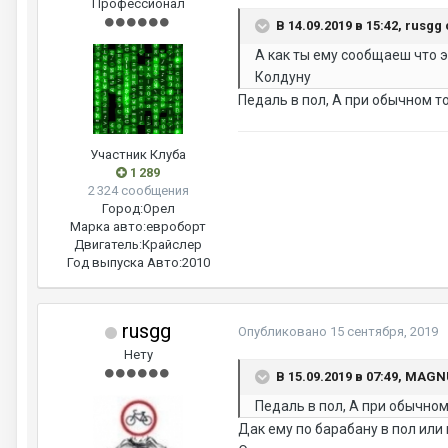
Профессионал
В 14.09.2019 в 15:42, rusgg
А как ты ему сообщаеш что 
Колдуну
Педаль в пол, А при обычном 
Участник Клуба
1 289
2 324 сообщения
Город:
Орел
Марка авто:
евроборт
Двигатель:
Крайслер
Год выпуска Авто:
2010
rusgg
Опубликовано
15 сентября, 2019
Нету
В 15.09.2019 в 07:49, MAG
Педаль в пол, А при обычн
Дак ему по барабану в пол или