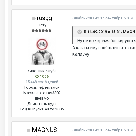
rusgg
Опубликовано
14 сентября, 2019
Нету
В 14.09.2019 в 15:31, MAG
Ну не все время блокируютс
А как ты ему сообщаеш что эк
Колдуну
Участник Клуба
4 006
15 448 сообщений
Город:
Нефтекамск
Марка авто:
газ3302
пневмо
Двигатель:
куде
Год выпуска Авто:
2005
MAGNUS
Опубликовано
15 сентября, 2019