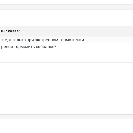
NUS сказал:
я же, а только при экстренном торможении.
стренно тормозить собрался?