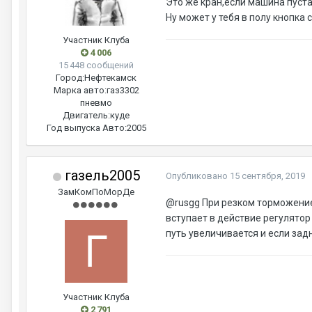
Это же кран,если машина пустая
Ну может у тебя в полу кнопка 
Участник Клуба
4 006
15 448 сообщений
Город:
Нефтекамск
Марка авто:
газ3302
пневмо
Двигатель:
куде
Год выпуска Авто:
2005
газель2005
Опубликовано
15 сентября, 2019
ЗамКомПоМорДе
@rusgg
При резком торможение
вступает в действие регулято
путь увеличивается и если зад
Участник Клуба
2 791