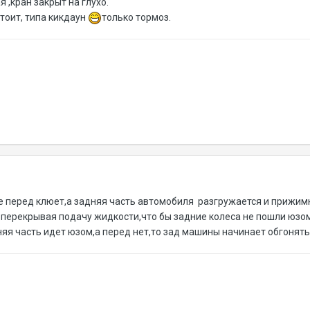
 ,кран закрыт на глухо.
стоит, типа кикдаун
только тормоз.
 перед клюет,а задняя часть автомобиля разгружается и прижимн
р перекрывая подачу жидкости,что бы задние колеса не пошли юз
няя часть идет юзом,а перед нет,то зад машины начинает обгонять