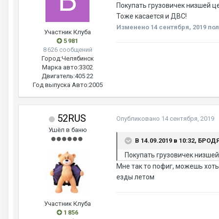
Покупать грузовичек низшей це
Тоже касается и ДВС!
Изменено
14 сентября, 2019
пол
Участник Клуба
5 981
8 626 сообщений
Город:
Челябинск
Марка авто:
3302
Двигатель:
405 22
Год выпуска Авто:
2005
52RUS
Опубликовано
14 сентября, 2019
Ушёл в баню
В 14.09.2019 в 10:32, БРОД
Покупать грузовичек низшей
Мне так то пофиг, можешь хоть
езды летом
Участник Клуба
1 856