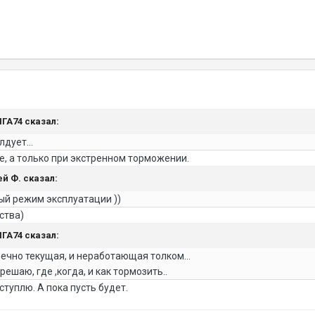
ЯГА74 сказал:
дует...
е, а только при экстренном торможении.
ей Ф. сказал:
вый режим эксплуатации ))
ства)
ЯГА74 сказал:
ечно текущая, и неработающая толком...
решаю, где ,когда, и как тормозить..
ступлю. А пока пусть будет.