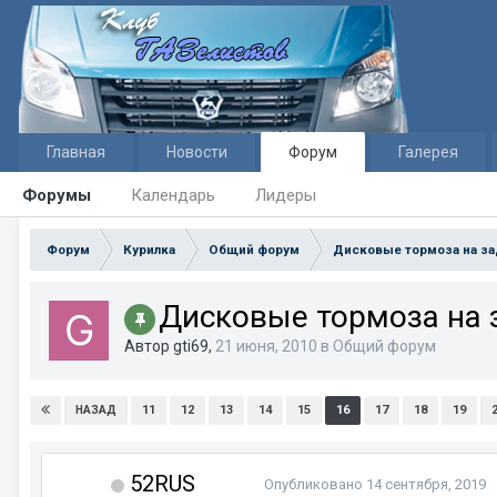
Главная
Новости
Форум
Галерея
Форумы
Календарь
Лидеры
Форум
Курилка
Общий форум
Дисковые тормоза на за
Дисковые тормоза на 
Автор gti69,
21 июня, 2010
в
Общий форум
11
12
13
14
15
16
17
18
19
НАЗАД
52RUS
Опубликовано
14 сентября, 2019