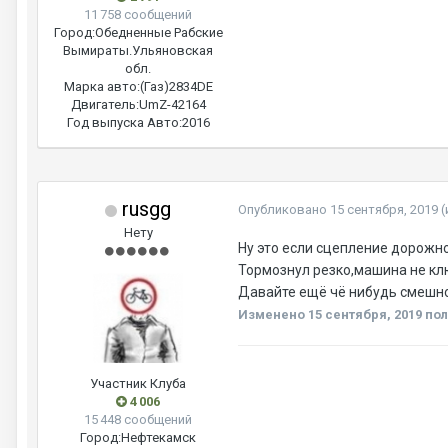
11 758 сообщений
Город:
Обедненные Рабские
Вымираты.Ульяновская
обл.
Марка авто:
(Газ)2834DE
Двигатель:
UmZ-42164
Год выпуска Авто:
2016
rusgg
Опубликовано
15 сентября, 2019
(
Нету
Ну это если сцепление дорожно
Тормознул резко,машина не кл
Давайте ещё чё нибудь смешно
Изменено
15 сентября, 2019
пол
Участник Клуба
4 006
15 448 сообщений
Город:
Нефтекамск