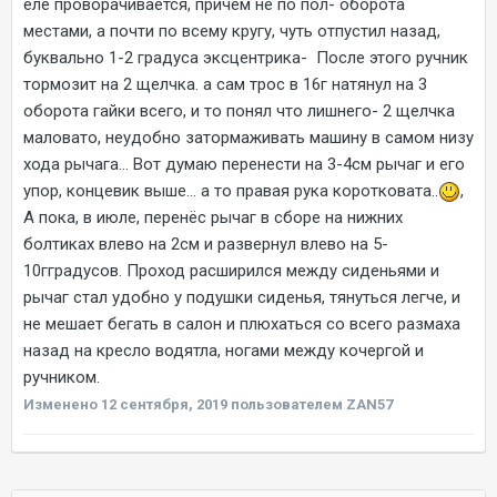
еле проворачивается, причем не по пол- оборота
местами, а почти по всему кругу, чуть отпустил назад,
буквально 1-2 градуса эксцентрика- После этого ручник
тормозит на 2 щелчка. а сам трос в 16г натянул на 3
оборота гайки всего, и то понял что лишнего- 2 щелчка
маловато, неудобно затормаживать машину в самом низу
хода рычага... Вот думаю перенести на 3-4см рычаг и его
упор, концевик выше... а то правая рука коротковата..
,
А пока, в июле, перенёс рычаг в сборе на нижних
болтиках влево на 2см и развернул влево на 5-
10гградусов. Проход расширился между сиденьями и
рычаг стал удобно у подушки сиденья, тянуться легче, и
не мешает бегать в салон и плюхаться со всего размаха
назад на кресло водятла, ногами между кочергой и
ручником.
Изменено
12 сентября, 2019
пользователем ZAN57