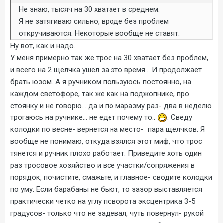
Не знаю, тысяч на 30 хватает в среднем.
Я не затягиваю сильно, вроде без проблем
откручиваются. Некоторые вообще не ставят.
Ну вот, как и надо.
У меня примерно так же трос на 30 хватает без проблем,
и всего на 2 щелчка ушел за это время... И продолжает
брать юзом. А я ручником пользуюсь постоянно, на
каждом светофоре, так же как на поджопнике, про
стоянку и не говорю... да и по маразму раз- два в неделю
трогаюсь на ручнике... не едет почему то..
. Сведу
колодки по весне- вернется на место- пара щелчков. Я
вообще не понимаю, откуда взялся этот миф, что трос
тянется и ручник плохо работает. Приведите хоть один
раз тросовое хозяйство и все участки/сопряжения в
порядок, почистите, смажьте, и главное- сводите колодки
по уму. Если барабаны не бьют, то зазор выставляется
практически четко на углу поворота эксцентрика 3-5
градусов- только что не задевал, чуть повернул- рукой