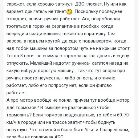
скрежет, если хорошо затянул- ДВС глохнет. Ну или как
вариант дрыгатель не тянет
. Поскольку последнее
отпадает, значит ручник работает. Ага, попробовали
трогаться в горах на серпантине в пробках, когда
впереди и сзади машины тыкаются впритирку, без
зазора, а подъем крутой, да еще с подвывертом, когда
над тобой машины за поворотом чуть не на крыше стоят.
Тогда 3 ноги- не снимая с тормоза на газ давить и сцепу
отпускать. Малейший недотяг ручника- катится назад на
какую нибудь дорогую машину... Так что тут споры про
ручник просто неуместны- либо он есть, и отлично
работает, либо его попросту нет, если он фигово
работает...
А про мотор вообще не понял, причем тут вообще мотор
для тормозов? В смысле не разгонишься чтобы
тормозить? Если тормоза неадекватные, то тебе и 60-70
км/ч в городе или на трассе хватит чтобы боднуть
попутную.. Что со мной и было бы в Улье и Лазаревском,
если бы не приличная АБС.