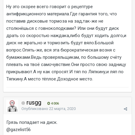
Ну это скорее всего говорит о рецептуре
антифрикционного материала.Где гарантия того, что
поставив дисковые тормоза на зад,так-же не
столкнёшься с говноколодками? Или они будут диск
драть со скоростью наждака,либо будут ходить долго,и
диск не жрать,но и тормозить будут вяло.Большой
вопрос.Опять-же, вся эта бюрократическая возня с
бумажками.Ведь проверяльщикам, по большому счёту
плевать на твоё самочувствие.Они просто свою задницу
прикрывают.А ну как спросят.И тяп по Ляпкину,и ляп по
Тяпкину.А место тёплое.Доходное место.
rusgg
4 006
Опубликовано
22 марта, 2020
Грязь попадает на диск.
@gazelist56