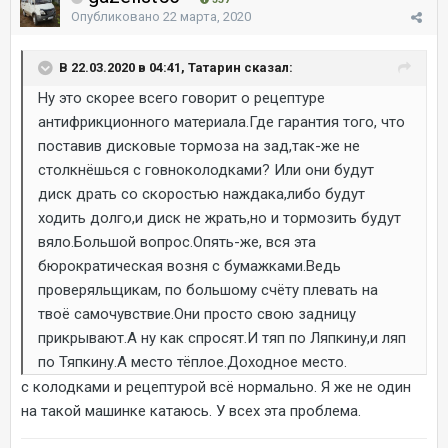
Опубликовано
22 марта, 2020
В 22.03.2020 в 04:41, Татарин сказал:
Ну это скорее всего говорит о рецептуре
антифрикционного материала.Где гарантия того, что
поставив дисковые тормоза на зад,так-же не
столкнёшься с говноколодками? Или они будут
диск драть со скоростью наждака,либо будут
ходить долго,и диск не жрать,но и тормозить будут
вяло.Большой вопрос.Опять-же, вся эта
бюрократическая возня с бумажками.Ведь
проверяльщикам, по большому счёту плевать на
твоё самочувствие.Они просто свою задницу
прикрывают.А ну как спросят.И тяп по Ляпкину,и ляп
по Тяпкину.А место тёплое.Доходное место.
с колодками и рецептурой всё нормально. Я же не один
на такой машинке катаюсь. У всех эта проблема.