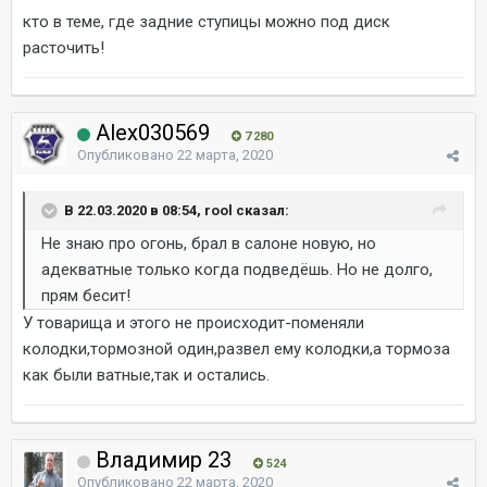
кто в теме, где задние ступицы можно под диск
расточить!
Alex030569
7 280
Опубликовано
22 марта, 2020
В 22.03.2020 в 08:54, rool сказал:
Не знаю про огонь, брал в салоне новую, но
адекватные только когда подведёшь. Но не долго,
прям бесит!
У товарища и этого не происходит-поменяли
колодки,тормозной один,развел ему колодки,а тормоза
как были ватные,так и остались.
Владимир 23
524
Опубликовано
22 марта, 2020