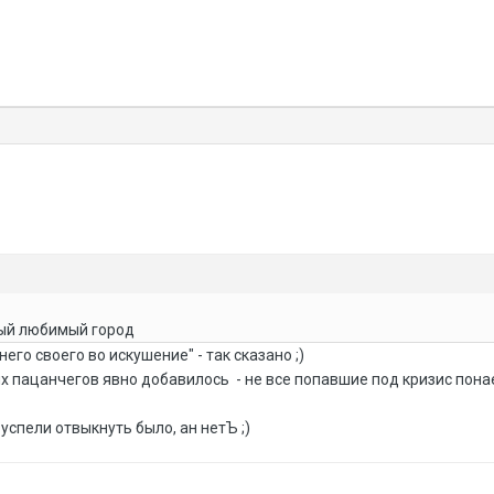
мый любимый город
его своего во искушение" - так сказано ;)
ых пацанчегов явно добавилось - не все попавшие под кризис пон
 успели отвыкнуть было, ан нетЪ ;)