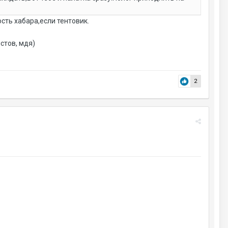
сть хабара,если тентовик.
стов, мдя)
2