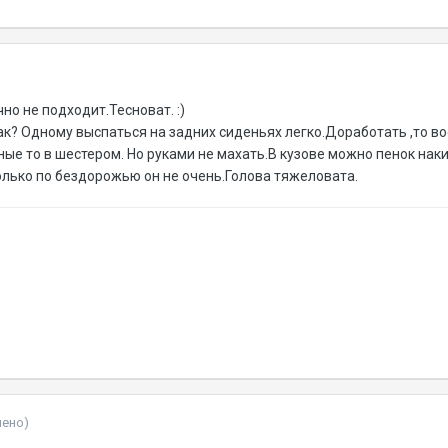
чно не подходит.Тесноват. :)
ак? Одному выспаться на задних сиденьях легко.Доработать ,то в
ные то в шестером. Но руками не махать.В кузове можно пенок наки
олько по бездорожью он не очень.Голова тяжеловата.
нено)