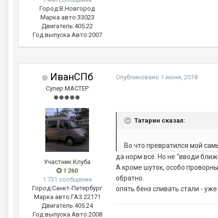
Город:
В.Новгород
Марка авто:
33023
Двигатель:
405.22
Год выпуска Авто:
2007
ИванСПб
Опубликовано
1 июня, 2018
Супер МАСТЕР
Татарин сказал:
Во что превратился мой са
да норм всё. Но не "вводи ближн
Участник Клуба
А кроме шуток, особо проворн
1 260
обратно.
1 731 сообщение
Город:
Санкт-Петербург
опять бенз сливать стали - уже
Марка авто:
ГАЗ 22171
Двигатель:
405.24
Год выпуска Авто:
2008