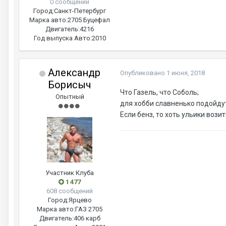
0 сообщений
Город:
Санкт-Петербург
Марка авто:
2705 Буцефал
Двигатель:
4216
Год выпуска Авто:
2010
Александр
Опубликовано
1 июня, 2018
Борисыч
Что Газель, что Соболь;
Опытный
для хобби славненько подойду
Если бенз, то хоть ульики возить 
Участник Клуба
1 477
608 сообщений
Город:
Ярцево
Марка авто:
ГАЗ 2705
Двигатель:
406 карб