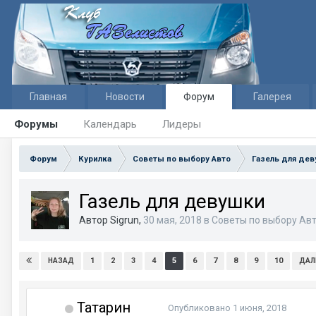
Главная
Новости
Форум
Галерея
Форумы
Календарь
Лидеры
Форум
Курилка
Советы по выбору Авто
Газель для де
Газель для девушки
Автор Sigrun,
30 мая, 2018
в
Советы по выбору Ав
1
2
3
4
5
6
7
8
9
10
НАЗАД
ДАЛ
Татарин
Опубликовано
1 июня, 2018