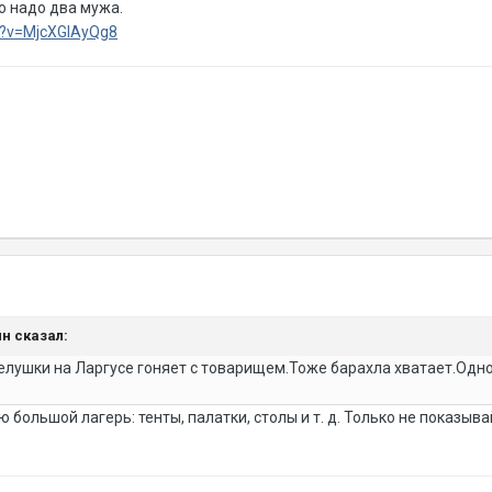
то надо два мужа.
h?v=MjcXGlAyQg8
ин сказал:
релушки на Ларгусе гоняет с товарищем.Тоже барахла хватает.Одн
 большой лагерь: тенты, палатки, столы и т. д. Только не показыв