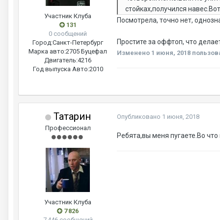
стойках,получился навес.Во
Участник Клуба
Посмотрела, точно нет, однозна
131
0 сообщений
Простите за оффтоп, что делае
Город:
Санкт-Петербург
Марка авто:
2705 Буцефал
Изменено
1 июня, 2018
пользова
Двигатель:
4216
Год выпуска Авто:
2010
Татарин
Опубликовано
1 июня, 2018
Профессионал
Ребята,вы меня пугаете.Во чт
Участник Клуба
7 826
7 446 сообщений