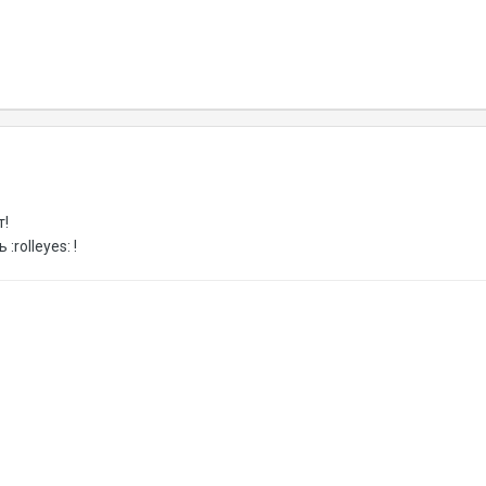
т!
:rolleyes: !