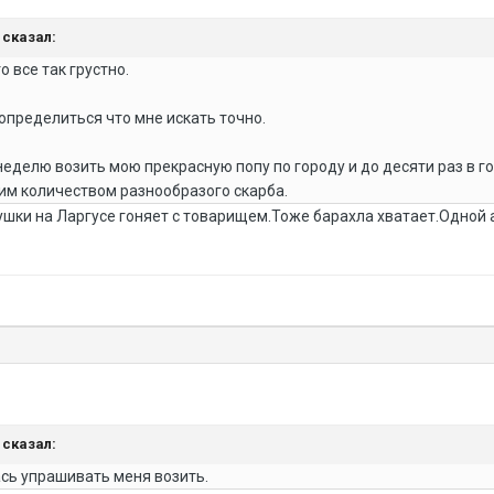
n сказал:
 все так грустно.
определиться что мне искать точно.
 неделю возить мою прекрасную попу по городу и до десяти раз в
им количеством разнообразого скарба.
лушки на Ларгусе гоняет с товарищем.Тоже барахла хватает.Одной
n сказал:
ась упрашивать меня возить.