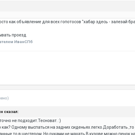
росто как объявление для всех гопотосов "хабар здесь - залезай бр
ывать проезд.
ателем ИванСПб
нено)
ин сказал:
точно не подходит.Тесноват. :)
 как? Одному выспаться на задних сиденьях легко.Доработать ,то
анные то в шестером. Но руками не махать.В кузове можно пенок н