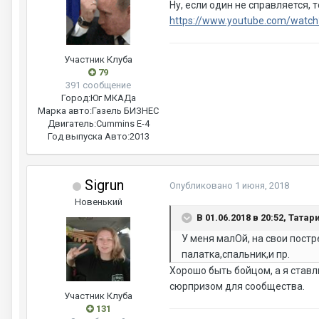
Ну, если один не справляется, 
https://www.youtube.com/watc
Участник Клуба
79
391 сообщение
Город:
Юг МКАДа
Марка авто:
Газель БИЗНЕС
Двигатель:
Cummins Е-4
Год выпуска Авто:
2013
Sigrun
Опубликовано
1 июня, 2018
Новенький
В 01.06.2018 в 20:52, Татар
У меня малОй, на свои пост
палатка,спальник,и пр.
Хорошо быть бойцом, а я ставлю
сюрпризом для сообщества.
Участник Клуба
131