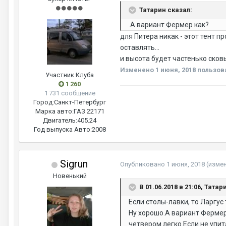
Татарин сказал:
.А вариант Фермер как?
для Питера никак - этот тент п
оставлять...
и высота будет частенько сков
Изменено
1 июня, 2018
пользов
Участник Клуба
1 260
1 731 сообщение
Город:
Санкт-Петербург
Марка авто:
ГАЗ 22171
Двигатель:
405.24
Год выпуска Авто:
2008
Sigrun
Опубликовано
1 июня, 2018
(изме
Новенький
В 01.06.2018 в 21:06, Татар
Если столы-лавки, то Ларгус 
Ну хорошо.А вариант Фермер
четвером легко.Если не упит