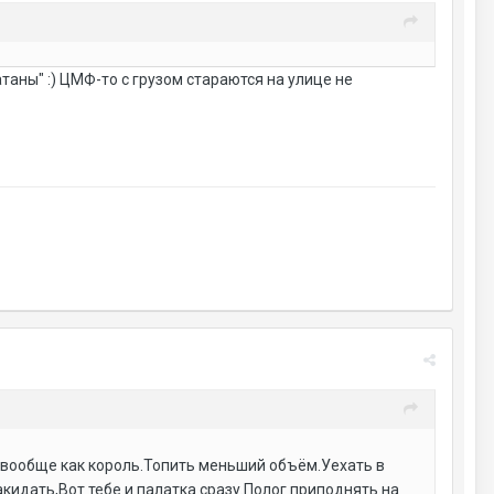
атаны" :) ЦМФ-то с грузом стараются на улице не
 вообще как король.Топить меньший объём.Уехать в
акидать,Вот тебе и палатка сразу.Полог приподнять на