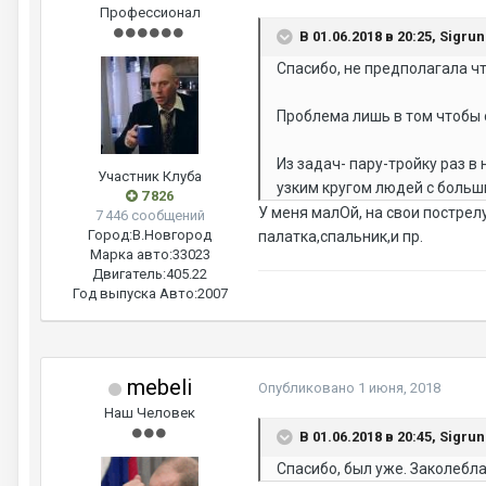
Профессионал
В 01.06.2018 в 20:25, Sigru
Спасибо, не предполагала что
Проблема лишь в том чтобы 
Из задач- пару-тройку раз в
Участник Клуба
узким кругом людей с больш
7 826
У меня малОй, на свои постре
7 446 сообщений
Город:
В.Новгород
палатка,спальник,и пр.
Марка авто:
33023
Двигатель:
405.22
Год выпуска Авто:
2007
mebeli
Опубликовано
1 июня, 2018
Наш Человек
В 01.06.2018 в 20:45, Sigru
Спасибо, был уже. Заколебл