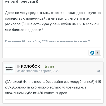
метра )) Тонн семь))
Даже не могу представить, сколько лежит дров в куче по
соседству с поленницей , и не верится, что это я их
расколол
:)) Ещё есть куча у бани кубов на 15...А если бы
мне Фискар подарили !
Изменено
20 сентября, 2024
пользователем Алексей Ф.
1
колобок
7 168
Опубликовано
6 апреля, 2020
@Алексей Ф.
плотность берёзы(не свежесрубленной) 650
кг/куб,сложить куб можно только условный,т.е. в
сложенном кубе кг 450 колотых дров