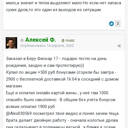
мало,а значит и тепла выделяют мало.Но если нет запаса
сухих дров,то это один из выходов из ситуации.
2
Алексей Ф.
10 602
Опубликовано
14 апреля, 2020
Заказал в Беру Фискар 17 - подарю тестю на день
рождения, заодно и сам протестирую))
Купил по акции +500 руб бонусами сгорели бы завтра -
2900 с бесплатной доставкой 16.04 в соседний с домом
магазин.
Ещё и оплатил онлайн картой жены , у неё там 1000
спасибо было накоплено . В общем без учёта бонусов
всяких оплатил 1900 руб.
@Alex030569
посмотрел твоё видео и понял зачем тёща
брата делает двойную работу - сначала колотые дрова
она складывает в поленницы весной , а ближе к осени