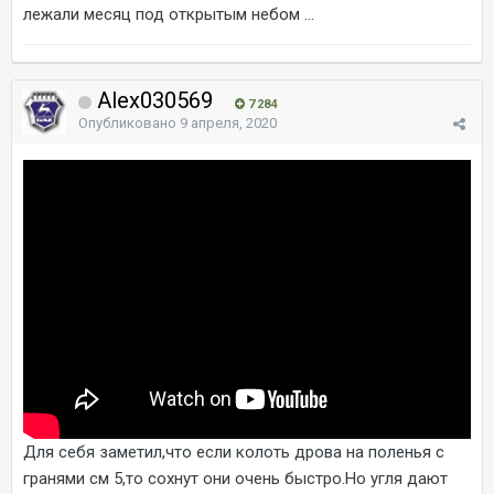
лежали месяц под открытым небом ...
Alex030569
7 284
Опубликовано
9 апреля, 2020
Для себя заметил,что если колоть дрова на поленья с
гранями см 5,то сохнут они очень быстро.Но угля дают