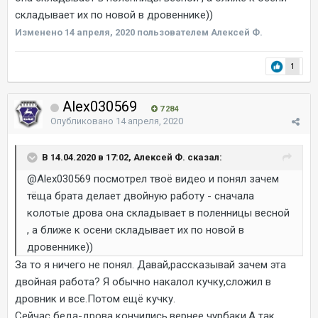
складывает их по новой в дровеннике))
Изменено
14 апреля, 2020
пользователем Алексей Ф.
1
Alex030569
7 284
Опубликовано
14 апреля, 2020
В 14.04.2020 в 17:02, Алексей Ф. сказал:
@Alex030569
посмотрел твоё видео и понял зачем
тёща брата делает двойную работу - сначала
колотые дрова она складывает в поленницы весной
, а ближе к осени складывает их по новой в
дровеннике))
За то я ничего не понял. Давай,рассказывай зачем эта
двойная работа? Я обычно накалол кучку,сложил в
дровник и все.Потом ещё кучку.
Сейчас беда-дрова кончились,вернее чурбаки.А так