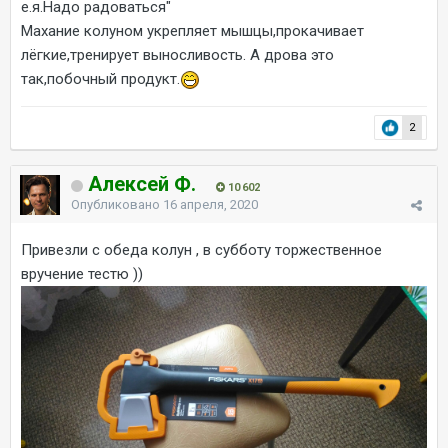
е.я.Надо радоваться"
Махание колуном укрепляет мышцы,прокачивает
лёгкие,тренирует выносливость. А дрова это
так,побочный продукт.
2
Алексей Ф.
10 602
Опубликовано
16 апреля, 2020
Привезли с обеда колун , в субботу торжественное
вручение тестю ))