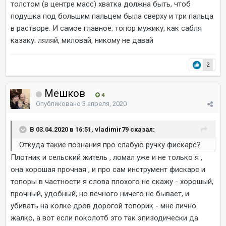
толстом (в центре масс) хватка должна быть, чтоб
подушка под большим пальцем была сверху и три пальца
в растворе. И самое главное: топор мужику, как сабля
казаку: ляляй, миловай, никому не давай
2
Мешков
4
Опубликовано
3 апреля, 2020
В 03.04.2020 в 16:51, vladimir79 сказал:
Откуда такие познания про слабую ручку фискарс?
Плотник и сельский житель , ломал уже и не только я ,
она хорошая прочная , и про сам инструмент фискарс и
топоры в частности я слова плохого не скажу - хорошый,
прочный, удобный, но вечного ничего не бывает, и
убивать на колке дров дорогой топорик - мне лично
жалко, а вот если поколотб это так эпизодически да