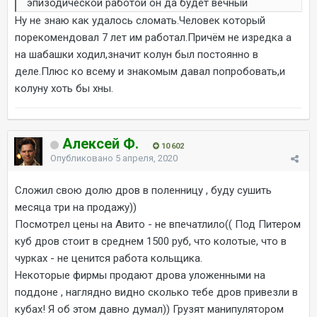
эпизодической работой он да будет вечный
Ну не знаю как удалось сломать.Человек который
порекомендовал 7 лет им работал.Причём не изредка а
на шабашки ходил,значит колун был постоянно в
деле.Плюс ко всему и знакомым давал попробовать,и
колуну хоть бы хны.
Алексей Ф.
10 602
Опубликовано
5 апреля, 2020
Сложил свою долю дров в поленницу , буду сушить
месяца три на продажу))
Посмотрел цены на Авито - не впечатлило(( Под Питером
куб дров стоит в среднем 1500 руб, что колотые, что в
чурках - не ценится работа кольщика.
Некоторые фирмы продают дрова уложенными на
поддоне , наглядно видно сколько тебе дров привезли в
кубах! Я об этом давно думал)) Грузят манипулятором