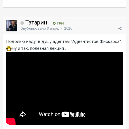
Татарин
7 826
Опубликовано
3 апреля, 2020
Подолью йаду в душу адептам "Адвентистов Фискарса".
Ну и так, полезная лекция .