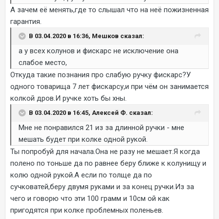
А зачем её менять,где то слышал что на неё пожизненная
гарантия.
В 03.04.2020 в 16:36, Мешков сказал:
а у всех колунов и фискарс не исключение она
слабое место,
Откуда такие познания про слабую ручку фискарс?У
одного товарища 7 лет фискарсу,и при чём он занимается
колкой дров.И ручке хоть бы хны.
В 03.04.2020 в 16:45, Алексей Ф. сказал:
Мне не понравился 21 из за длинной ручки - мне
мешать будет при колке одной рукой.
Ты попробуй для начала.Она не разу не мешает.Я когда
полено по тоньше да по равнее беру ближе к колунищу и
колю одной рукой.А если по толще да по
сучковатей,беру двумя руками и за конец ручки.Из за
чего и говорю что эти 100 грамм и 10см ой как
пригодятся при колке проблемных поленьев.