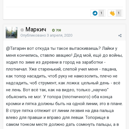
1
1
Маркич
708
Опубликовано
3 апреля, 2020
@Татарин
вот откуда ты такое вытаскиваешь? Лайки у
меня кончились, ставлю авацию! Дед мой, ещё до войны,
ходил по зиме из деревни в город на заработки -
плотничал. Уже старенький, слепой учил меня - пацана,
как топор насадить, чтоб руку не намозолить, плечо не
надсадить, чоб струмент, как ложка: цельный день - всё
не лень. Вот всё так, как на видео, только ,,научно"
обьяснить не мог. У топора (плотничного) оба конца
кромки и пятка должны быть на одной линии, это в плане.
В струе пятка отлежит от линии лезвия на два пальца
влево для правши и вправо для левши. Топорище в
самом тонком месте должно дать сомкнуть пальцы, а в