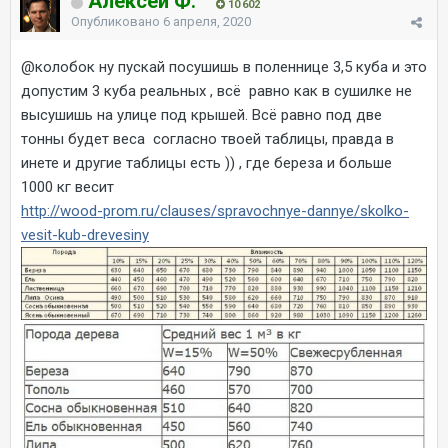
Алексей Ф.
10 602
Опубликовано
6 апреля, 2020
@колобок
ну пускай посушишь в поленнице 3,5 куба и это
допустим 3 куба реальных , всё равно как в сушилке не
высушишь на улице под крышей. Всё равно под две
тонны будет веса согласно твоей таблицы, правда в
инете и другие таблицы есть )) , где береза и больше
1000 кг весит
http://wood-prom.ru/clauses/spravochnye-dannye/skolko-
vesit-kub-drevesiny