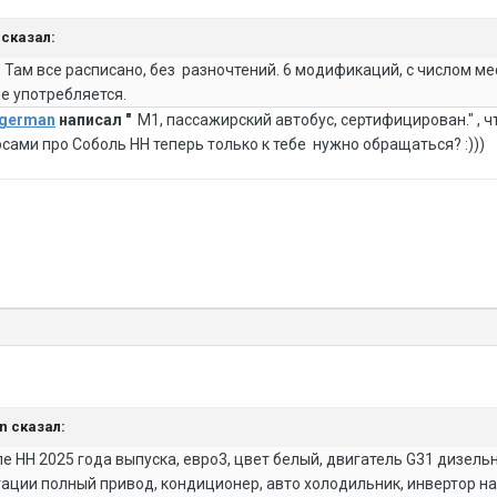
s сказал:
 Там все расписано, без разночтений. 6 модификаций, с числом ме
не употребляется.
german
написал "
М1, пассажирский автобус,
сертифицирован." , 
осами про Соболь НН теперь только к тебе нужно обращаться? :)))
an сказал:
е НН 2025 года выпуска, евро3, цвет белый, двигатель G31 дизельн
ации полный привод, кондиционер, авто холодильник, инвертор на 