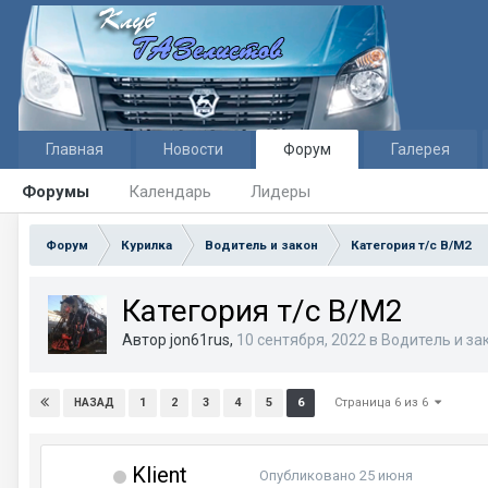
Главная
Новости
Форум
Галерея
Форумы
Календарь
Лидеры
Форум
Курилка
Водитель и закон
Категория т/с В/М2
Категория т/с В/М2
Автор jon61rus,
10 сентября, 2022
в
Водитель и за
Страница 6 из 6
1
2
3
4
5
6
НАЗАД
Klient
Опубликовано
25 июня