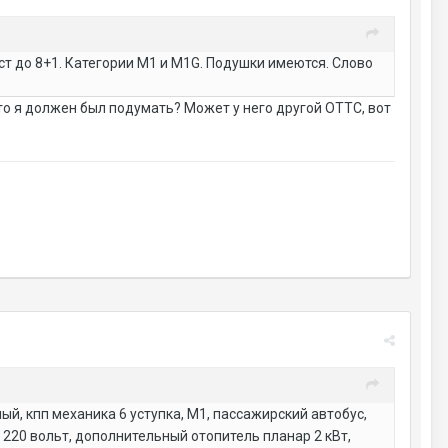
ст до 8+1. Категории М1 и М1G. Подушки имеются. Слово
что я должен был подумать? Может у него другой ОТТС, вот
ый, кпп механика 6 уступка, М1, пассажирский автобус,
220 вольт, дополнительный отопитель планар 2 кВт,