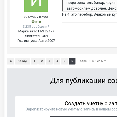
подогреватель бинар, круиз
автомобилем доволен. Ценой
Не 4 это перебор. Знакомый ку
Участник Клуба
810
3 235 сообщений
Марка авто:
ГАЗ 22177
Двигатель:
409
Год выпуска Авто:
2007
Страница 6 из 6
1
2
3
4
5
6
НАЗАД
Для публикации со
Создать учетную за
Зарегистрируйте новую учётную запись в нашем соо