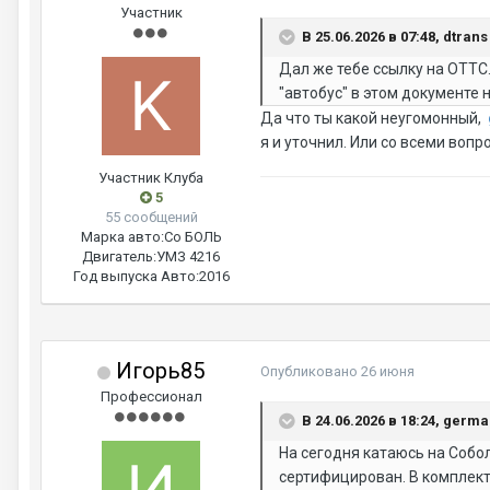
Участник
В 25.06.2026 в 07:48, dtran
Дал же тебе ссылку на ОТТС.
"автобус" в этом документе 
Да что ты какой неугомонный,
я и уточнил. Или со всеми вопр
Участник Клуба
5
55 сообщений
Марка авто:
Со БОЛЬ
Двигатель:
УМЗ 4216
Год выпуска Авто:
2016
Игорь85
Опубликовано
26 июня
Профессионал
В 24.06.2026 в 18:24, germ
На сегодня катаюсь на Собол
сертифицирован. В комплект