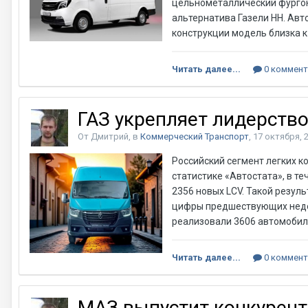
цельнометаллический фургон
альтернатива Газели НН. Ав
конструкции модель близка к
Читать далее...
0 коммент
ГАЗ укрепляет лидерств
От Дмитрий, в
Коммерческий Транспорт
,
17 октября, 
Российский сегмент легких 
статистике «Автостата», в те
2356 новых LCV. Такой резул
цифры предшествующих недел
реализовали 3606 автомобил
Читать далее...
0 коммент
МАЗ выпустит конкурент