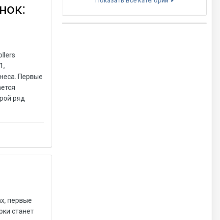
Показать все категории
нок:
llers
1,
неса. Первые
ается
орой ряд
x, первые
рки станет