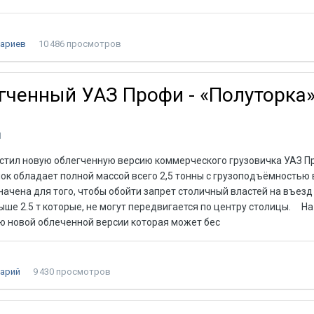
ариев
10 486 просмотров
гченный УАЗ Профи - «Полуторка
1
стил новую облегченную версию коммерческого грузовичка УАЗ П
чок обладает полной массой всего 2,5 тонны с грузоподъёмностью в
чена для того, чтобы обойти запрет столичный властей на въезд 
ыше 2.5 т которые, не могут передвигается по центру столицы. Н
ю новой облеченной версии которая может бес
арий
9 430 просмотров