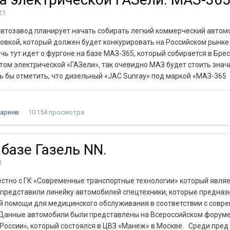
21
автозавод планирует начать собирать легкий коммерческий автом
овкой, который должен будет конкурировать на Российском рынке
ь тут идет о фургоне на базе МАЗ-365, который собирается в Брес
том электрической «ГАЗели», так очевидно МАЗ будет стоить зна
 бы отметить, что дизельный «JAC Sunray» под маркой «МАЗ-365
ариев
10 154 просмотра
базе Газель NN.
1
естно с ГК «Современные транспортные технологии» который являе
 представили линейку автомобилей спецтехники, которые предна
й помощи для медицинского обслуживания в соответствии с совр
Данные автомобили были представлены на Всероссийском форум
России», который состоялся в ЦВЗ «Манеж» в Москве. Среди пред