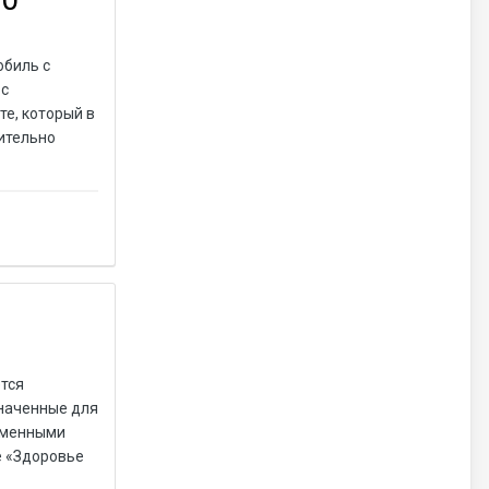
обиль с
 с
те, который в
чительно
тся
значенные для
еменными
е «Здоровье