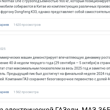
 Normax One с грузоподъёмностью 900 кг, который позиционирует
томобили собираются в Китае из комплектующих различных произв
 фургону Dongfeng K33, однако представляет собой самостоятель
ариев
1 620 просмотров
о
2025
коммерческих машин демонстрирует впечатляющую динамику роста
чение 40-й недели текущего года (29 сентября — 5 октября) в стра
ьтат стал максимальным показателем за весь 2025 год и заметно о
ь. Предыдущий пик был достигнут на финальной неделе 2024 год
ей. Компания ГАЗ сохраняет безоговорочное первенство с долей 
ариев
1 562 просмотра
а электрической ГАЗели. МАЗ-36