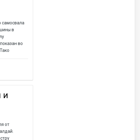
о самосвала
ашины в
лу
 показан во
 Тако
 и
я от
Валдай.
истру