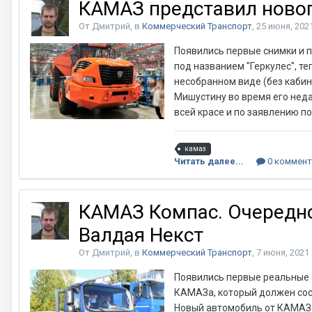
КАМАЗ представил новог
От Дмитрий, в
Коммерческий Транспорт
,
25 июня, 202
Появились первые снимки и п
под названием "Геркулес", т
несобранном виде (без каби
Мишустину во время его неда
всей красе и по заявлению 
камаз
Читать далее...
0 коммент
КАМАЗ Компас. Очередно
Валдая Некст
От Дмитрий, в
Коммерческий Транспорт
,
7 июня, 2021
Появились первые реальные 
КАМАЗа, который должен сос
Новый автомобиль от КАМАЗ 