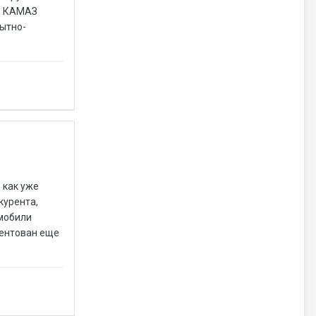
то КАМАЗ
пытно-
 как уже
курента,
омобили
зентован еще