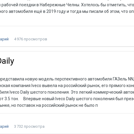
 рабочей поездки в Набережные Челны. Хотелось бы отметить, ч
ого автомобиля ещё в 2019 году и тогда мы писали об этом, что о
арий
4 976 просмотров
aily
представила новую модель перспективного автомобиля ГАЗель NN,
ская компания Iveco вывела на российский рынок, его прямого кон
ля Iveco Daily шестого поколения. Это легкий коммерческий авт
от 3.5 тон. Впервые новый Iveco Daily шестого поколения был пре
ынке, но поставок на российский рынок не было п
арий
3 732 просмотра