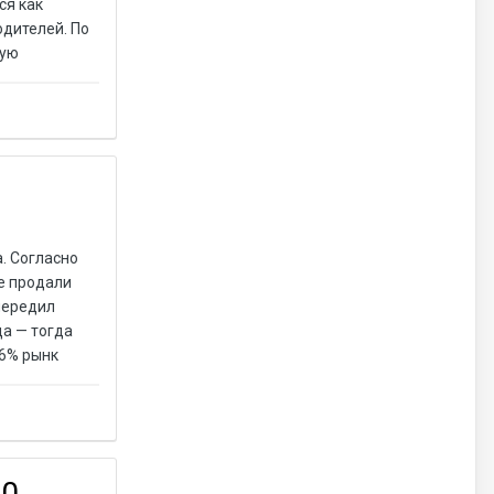
ся как
одителей. По
ную
. Согласно
не продали
передил
а — тогда
46% рынк
50