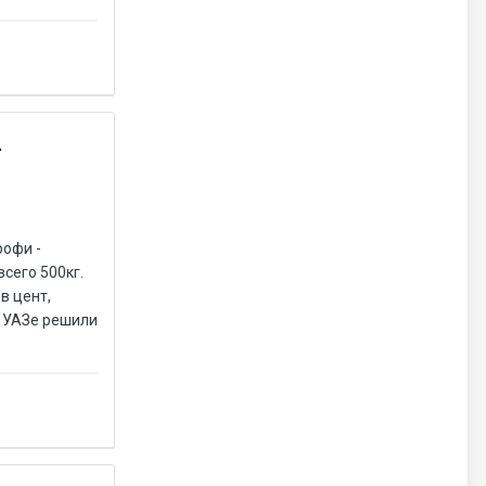
»
рофи -
сего 500кг.
в цент,
а УАЗе решили