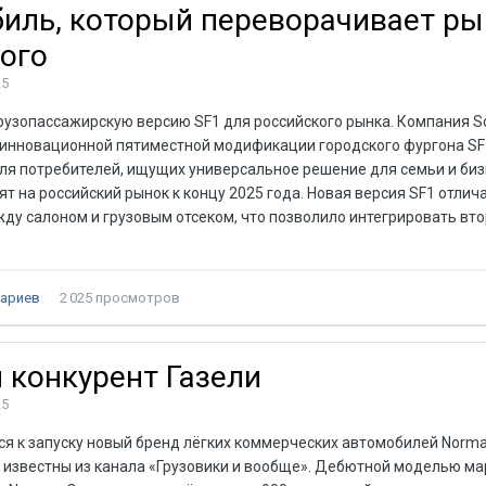
биль, который переворачивает ры
кого
25
грузопассажирскую версию SF1 для российского рынка. Компания So
 инновационной пятиместной модификации городского фургона SF
ля потребителей, ищущих универсальное решение для семьи и биз
т на российский рынок к концу 2025 года. Новая версия SF1 отлич
ду салоном и грузовым отсеком, что позволило интегрировать вт
ариев
2 025 просмотров
 конкурент Газели
25
ся к запуску новый бренд лёгких коммерческих автомобилей Norma
 известны из канала «Грузовики и вообще». Дебютной моделью ма