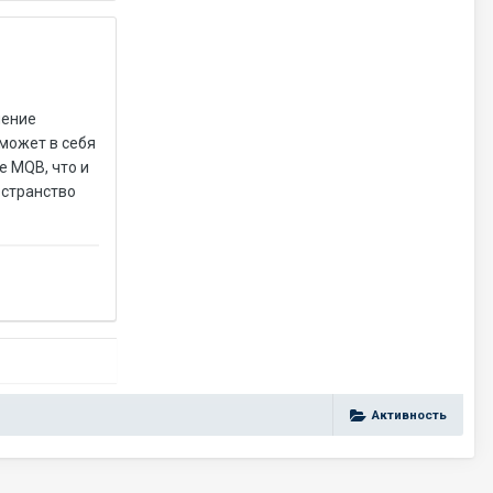
ление
сможет в себя
е MQB, что и
остранство
Активность