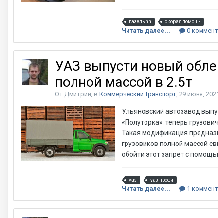
газель nn
скорая помощь
Читать далее...
0 коммент
УАЗ выпусти новый обле
полной массой в 2.5т
От Дмитрий, в
Коммерческий Транспорт
,
29 июня, 202
Ульяновский автозавод выпу
«Полуторка», теперь грузови
Такая модификация предназна
грузовиков полной массой св
обойти этот запрет с помощь
уаз
уаз профи
Читать далее...
1 коммент