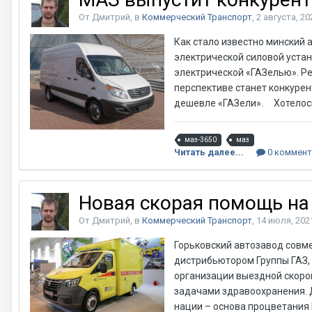
От Дмитрий, в
Коммерческий Транспорт
,
2 августа, 20
Как стало известно минский 
электрической силовой устан
электрической «ГАЗелью». Реч
перспективе станет конкурен
дешевле «ГАЗели». Хотелось
маз-3650
маз
Читать далее...
0 коммент
Новая скорая помощь на 
От Дмитрий, в
Коммерческий Транспорт
,
14 июля, 202
Горьковский автозавод совм
дистрибьютором Группы ГАЗ,
организации выездной скоро
задачами здравоохранения. 
нации – основа процветания 