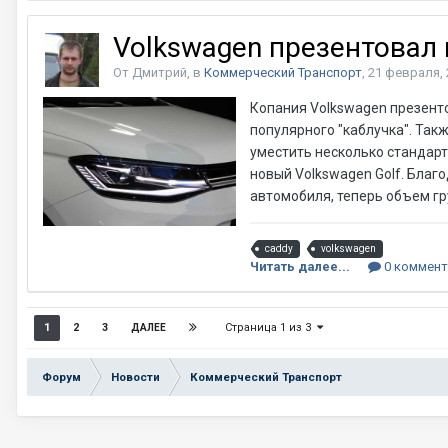
Volkswagen презентовал 
От Дмитрий, в
Коммерческий Транспорт
,
21 февраля, 
Копания Volkswagen презенто
популярного "каблучка". Так
уместить несколько стандар
новый Volkswagen Golf. Благ
автомобиля, теперь объем гр
caddy
volkswagen
Читать далее...
0 коммент
Страница 1 из 3
1
2
3
ДАЛЕЕ
Форум
Новости
Коммерческий Транспорт