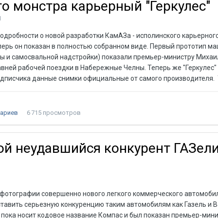
о монстра карьерный "Геркулес"
1
одробности о новой разработки КамАЗа - исполинского карьерног
еперь он показан в полностью собранном виде. Первый прототип м
ны и самосвальной надстройки) показали премьер-министру Михаи
вней рабочей поездки в Набережные Челны. Теперь же "Геркулес"
подписчика данные снимки официальные от самого производителя.
ариев
6 715 просмотров
й неудавшийся конкурент ГАЗели
фотографии совершенно нового легкого коммерческого автомобил
тавить серьезную конкуренцию таким автомобилям как Газель и 
пока носит кодовое название Компас и был показан премьер-мин