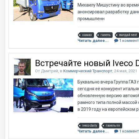
Михаилу Мишустину во время
анонсировал разработку данн
промышленн
камаз
газель
валдай next
Читать далее...
1 коммент
Встречайте новый Iveco D
От Дмитрий, в
Коммерческий Транспорт
,
24 мая, 2021
Буквально вчера Группа ГАЗ 
сегодня её конкурент итальян
обновленную версию автомоби
рамного типа полной массой 
в 2019 году на европейском р
iveco daily
газель nn
Читать далее...
1 коммент