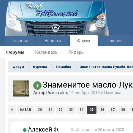
Главная
Новости
Форум
Галерея
Форумы
Календарь
Лидеры
Форум
Курилка
Помойка
Знаменитое масло Лукойл. Всё
Знаменитое масло Луко
Автор Роман alm,
14 ноября, 2014
в
Помойка
30
31
32
33
34
35
36
37
38
НАЗАД
Алексей Ф.
Опубликовано
20 марта, 2023