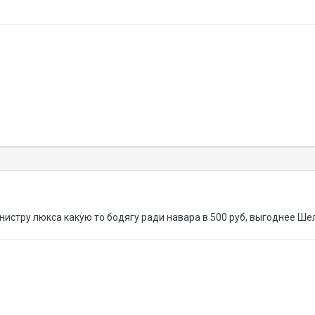
анистру люкса какую то бодягу ради навара в 500 руб, выгоднее Ше