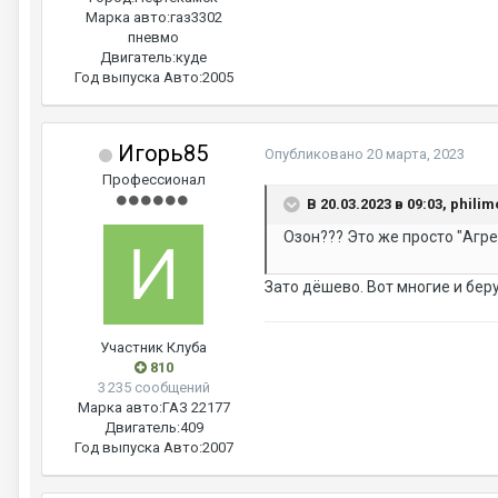
Марка авто:
газ3302
пневмо
Двигатель:
куде
Год выпуска Авто:
2005
Игорь85
Опубликовано
20 марта, 2023
Профессионал
В 20.03.2023 в 09:03, phili
Озон??? Это же просто "Агре
Зато дёшево. Вот многие и беру
Участник Клуба
810
3 235 сообщений
Марка авто:
ГАЗ 22177
Двигатель:
409
Год выпуска Авто:
2007