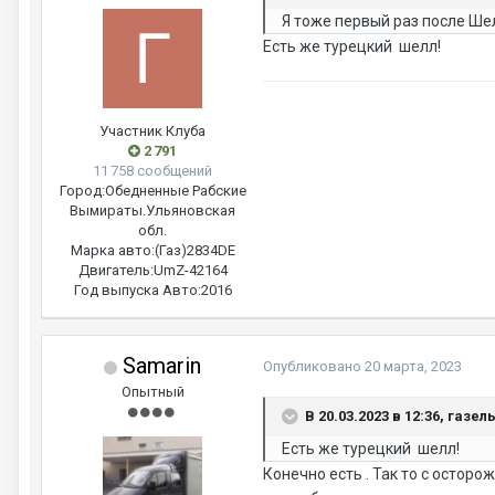
Я тоже первый раз после Ше
Есть же турецкий шелл!
Участник Клуба
2 791
11 758 сообщений
Город:
Обедненные Рабские
Вымираты.Ульяновская
обл.
Марка авто:
(Газ)2834DE
Двигатель:
UmZ-42164
Год выпуска Авто:
2016
Samarin
Опубликовано
20 марта, 2023
Опытный
В 20.03.2023 в 12:36, газел
Есть же турецкий шелл!
Конечно есть . Так то с остор