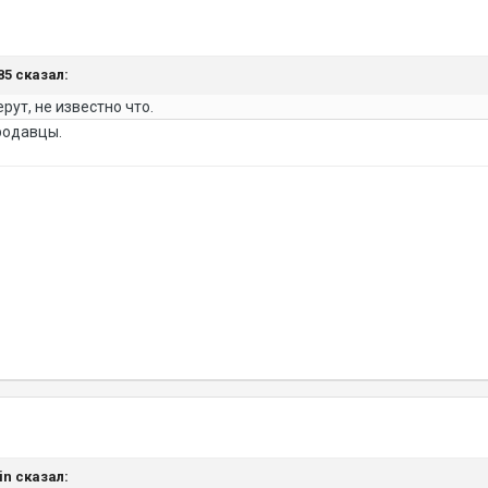
85 сказал:
рут, не известно что.
родавцы.
in сказал: