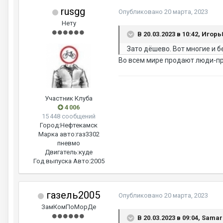
rusgg
Опубликовано
20 марта, 2023
Нету
В 20.03.2023 в 10:42, Игорь
Зато дёшево. Вот многие и бе
Во всем мире продают люди-п
Участник Клуба
4 006
15 448 сообщений
Город:
Нефтекамск
Марка авто:
газ3302
пневмо
Двигатель:
куде
Год выпуска Авто:
2005
газель2005
Опубликовано
20 марта, 2023
ЗамКомПоМорДе
В 20.03.2023 в 09:04, Samar