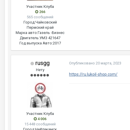
Участник Клуба
266
565 сообщений
Город:
Чайковский
Пермский край
Марка авто:
Газель -Бизнес
Двигатель:
УМЗ 421647
Год выпуска Авто:
2017
rusgg
Опубликовано
20 марта, 2023
Нету
https://ru.lukoil-shop.com/
Участник Клуба
4 006
15 448 сообщений
Город:
Нефтекамск