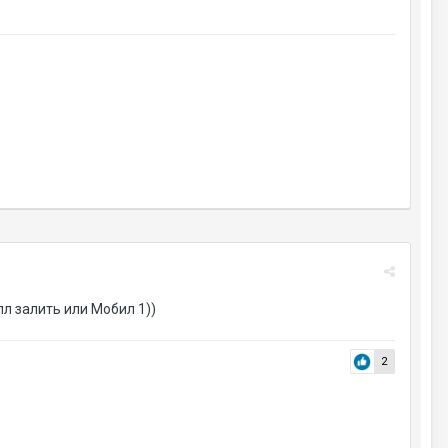
лл залить или Мобил 1))
2