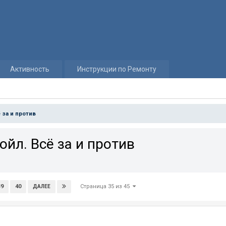
Активность
Инструкции по Ремонту
 за и против
йл. Всё за и против
Страница 35 из 45
39
40
ДАЛЕЕ