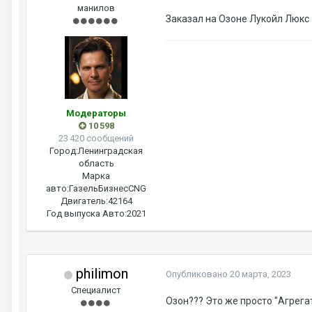
манилов
Заказал на Озоне Лукойл Люкс 
Модераторы
10 598
23 420 сообщений
Город:
Ленинградская
область
Марка
авто:
ГазельБизнесCNG
Двигатель:
42164
Год выпуска Авто:
2021
philimon
Опубликовано
20 марта, 2023
Специалист
Озон??? Это же просто "Агрега