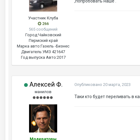
,попробовать наше .
Участник Клуба
266
565 сообщений
Город:
Чайковский
Пермский край
Марка авто:
Газель -Бизнес
Двигатель:
УМЗ 421647
Год выпуска Авто:
2017
Алексей Ф.
Опубликовано
20 марта, 2023
манилов
Таки кто будет переливать в к
Модераторы