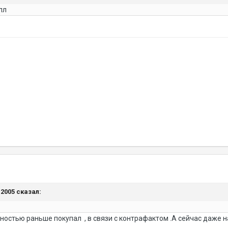
лл
ь2005 сказал:
ожностью раньше покупал , в связи с контрафактом .А сейчас даже