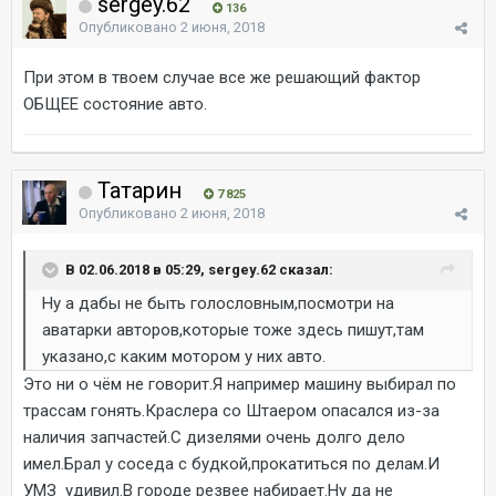
sergey.62
136
Опубликовано
2 июня, 2018
При этом в твоем случае все же решающий фактор
ОБЩЕЕ состояние авто.
Татарин
7 825
Опубликовано
2 июня, 2018
В 02.06.2018 в 05:29, sergey.62 сказал:
Ну а дабы не быть голословным,посмотри на
аватарки авторов,которые тоже здесь пишут,там
указано,с каким мотором у них авто.
Это ни о чём не говорит.Я например машину выбирал по
трассам гонять.Краслера со Штаером опасался из-за
наличия запчастей.С дизелями очень долго дело
имел.Брал у соседа с будкой,прокатиться по делам.И
УМЗ удивил.В городе резвее набирает.Ну да не