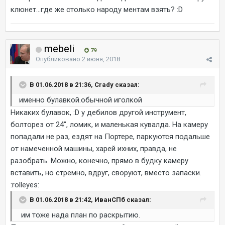
клюнет...где же столько народу ментам взять? :D
mebeli
79
Опубликовано
2 июня, 2018
В 01.06.2018 в 21:36, Crady сказал:
именно булавкой.обычной иголкой
Никаких булавок, :D у дебилов другой инструмент,
болторез от 24", ломик, и маленькая кувалда. На камеру
попадали не раз, ездят на Портере, паркуются подальше
от намеченной машины, харей ихних, правда, не
разобрать. Можно, конечно, прямо в будку камеру
вставить, но стремно, вдруг, своруют, вместо запаски.
:rolleyes:
В 01.06.2018 в 21:42, ИванСПб сказал:
им тоже нада план по раскрытию.