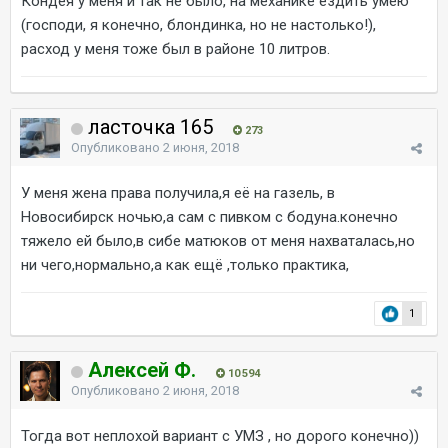
Кондея у меня и так не было, на механике ездить умею
(господи, я конечно, блондинка, но не настолько!),
расход у меня тоже был в районе 10 литров.
ласточка 165
273
Опубликовано
2 июня, 2018
У меня жена права получила,я её на газель, в
Новосибирск ночью,а сам с пивком с бодуна.конечно
тяжело ей было,в сибе матюков от меня нахваталась,но
ни чего,нормально,а как ещё ,только практика,
1
Алексей Ф.
10 594
Опубликовано
2 июня, 2018
Тогда вот неплохой вариант с УМЗ , но дорого конечно))