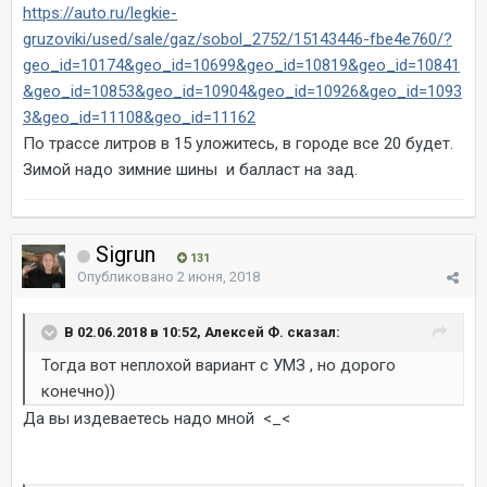
https://auto.ru/legkie-
gruzoviki/used/sale/gaz/sobol_2752/15143446-fbe4e760/?
geo_id=10174&geo_id=10699&geo_id=10819&geo_id=10841
&geo_id=10853&geo_id=10904&geo_id=10926&geo_id=1093
3&geo_id=11108&geo_id=11162
По трассе литров в 15 уложитесь, в городе все 20 будет.
Зимой надо зимние шины и балласт на зад.
Sigrun
131
Опубликовано
2 июня, 2018
В 02.06.2018 в 10:52, Алексей Ф. сказал:
Тогда вот неплохой вариант с УМЗ , но дорого
конечно))
Да вы издеваетесь надо мной <_<