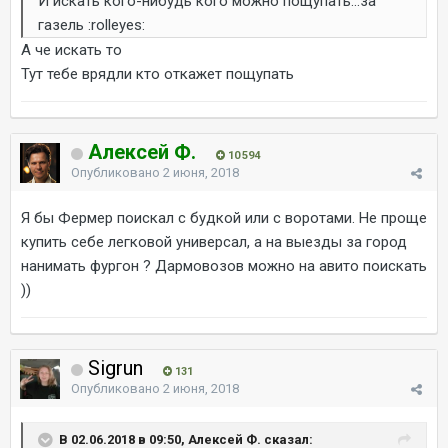
И искать кого-нибудь кого можно пощупать...за
газель :rolleyes:
А че искать то
Тут тебе врядли кто откажет пощупать
Алексей Ф.
10 594
Опубликовано
2 июня, 2018
Я бы Фермер поискал с будкой или с воротами. Не проще
купить себе легковой универсал, а на выезды за город
нанимать фургон ? Дармовозов можно на авито поискать
))
Sigrun
131
Опубликовано
2 июня, 2018
В 02.06.2018 в 09:50, Алексей Ф. сказал: