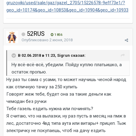
gruzoviki/used/sale/gaz/gazel_2705/15226578-9eff73e1/?
geo_id=10174&geo_id=10853&geo_id=10904&geo_id=10933
52RUS
1 856
Опубликовано
2 июня, 2018
В 02.06.2018 в 11:23, Sigrun сказал:
Ну всё-всё-всё, убедили. Пойду куплю платьишко, а
остаток пропью.
Ну раз ты сама с усами, то может научишь чесной народ
как отличную тачку за 250 купить
Говорят жеж тебе, будет она за такие деньги как
чемодан без ручки
Тебе газель ездить нужна или починять?
Я считаю, что на вылазки, ну раз пусть в месяц на пмж в
лес, достаточно 4вд типа аута или витары+ прицеп. Тыж
электричку не покупаешь, чтоб на дачу ездить