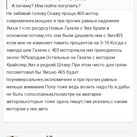
А почему? Или пойти погуглить?
Не забивай голову.Скажу проще,405 мотор
современнее,мощнее и при прочих равных надежнее
Умз,в т.ч.по ресурсу.Новые Газели с Умз брали в
основном потому,что они были дешевле,чем с Змз405
если мне не изменяет память процентов на 5-10.Когда с
завода шли Газели с 405 мотором,на них приходилось
около 90%продаж.Остальные на Газели с мотором
Крайслер,Умз и редкий Штаер.При этом чисто для грязи
посоветовал бы Умз,но 405 будет
поуниверсальнее,экономичнее и при прочих равных
меньше внимания.Попу тоже ведь возить надо.Ну а дабы
не быть голословным,посмотри на аватарки
авторов,которые тоже здесь пишут,там указано,с каким
мотором у них авто.