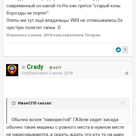
современный он какой-то.Но как грится "старый конь
борозды не портит".
Опять-же тут ещё владельцы УМЗ не отписывались.Ох
чую.Чую полетят тапки. :D
Изменено
2 июня, 2018
пользователем Татарин
1
Crady
8 677
Опубликовано
2 июня, 2018
ИванСПб сказал:
Обычно возле "нажористой" ГАЗели сидит засада
обычно такие машины с ровного места в нужном месте
не нарисовываются..а сидеть ждать что кто то на шару