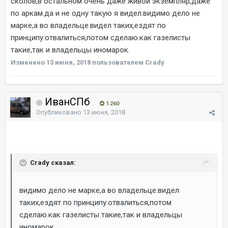
сколов,в остальном очень даже живой экземпляр,даже
по аркам.да и не одну такую я видел.видимо дело не
марке,а во владельце.видел таких,ездят по
принципу:отвалиться,потом сделаю.как газелисты
такие,так и владельцы иномарок.
Изменено
13 июня, 2018
пользователем Crady
ИванСПб
1 260
Опубликовано
13 июня, 2018
Crady сказал:
видимо дело не марке,а во владельце.видел
таких,ездят по принципу:отвалиться,потом
сделаю.как газелисты такие,так и владельцы
иномарок.