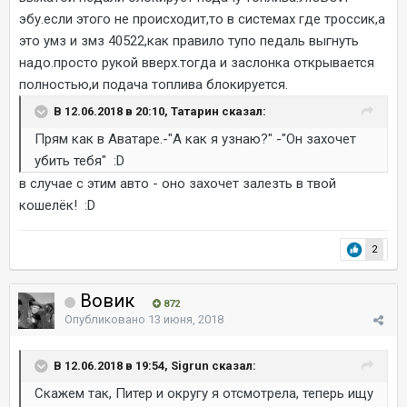
эбу.если этого не происходит,то в системах где троссик,а
это умз и змз 40522,как правило тупо педаль выгнуть
надо.просто рукой вверх.тогда и заслонка открывается
полностью,и подача топлива блокируется.
В 12.06.2018 в 20:10, Татарин сказал:
Прям как в Аватаре.-"А как я узнаю?" -"Он захочет
убить тебя" :D
в случае с этим авто - оно захочет залезть в твой
кошелёк! :D
2
Вовик
872
Опубликовано
13 июня, 2018
В 12.06.2018 в 19:54, Sigrun сказал:
Скажем так, Питер и округу я отсмотрела, теперь ищу