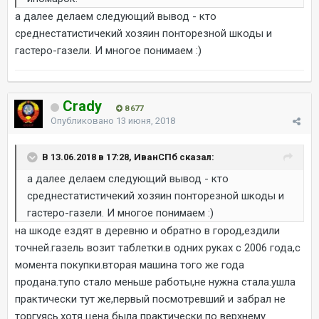
а далее делаем следующий вывод - кто
среднестатистичекий хозяин понторезной шкоды и
гастеро-газели. И многое понимаем :)
Crady
8 677
Опубликовано
13 июня, 2018
В 13.06.2018 в 17:28, ИванСПб сказал:
а далее делаем следующий вывод - кто
среднестатистичекий хозяин понторезной шкоды и
гастеро-газели. И многое понимаем :)
на шкоде ездят в деревню и обратно в город,ездили
точней.газель возит таблетки.в одних руках с 2006 года,с
момента покупки.вторая машина того же года
продана.тупо стало меньше работы,не нужна стала.ушла
практически тут же,первый посмотревший и забрал не
торгуясь.хотя цена была практически по верхнему