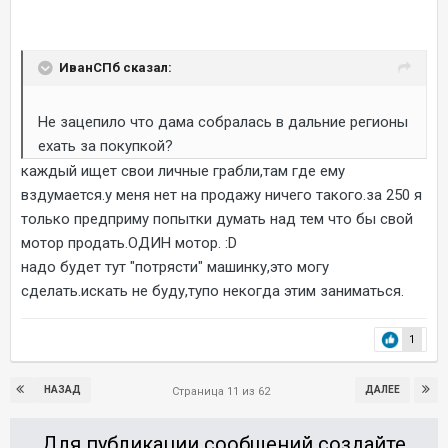
ИванСПб сказал:
Не зацепило что дама собралась в дальние регионы
ехать за покупкой?
каждый ищет свои личные грабли,там где ему
вздумается.у меня нет на продажу ничего такого.за 250 я
только предприму попытки думать над тем что бы свой
мотор продать.ОДИН мотор. :D
надо будет тут "потрясти" машинку,это могу
сделать.искать не буду,тупо некогда этим заниматься.
1
НАЗАД
ДАЛЕЕ
Страница 11 из 62
Для публикации сообщений создайте