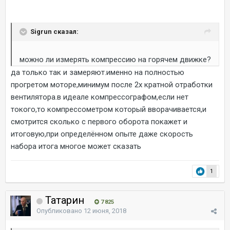
Sigrun сказал:
можно ли измерять компрессию на горячем движке?
да только так и замеряют.именно на полностью
прогретом моторе,минимум после 2х кратной отработки
вентилятора.в идеале компрессографом,если нет
токого,то компрессометром который вворачивается,и
смотрится сколько с первого оборота покажет и
итоговую,при определённом опыте даже скорость
набора итога многое может сказать
1
Татарин
7 825
Опубликовано
12 июня, 2018