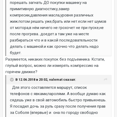
порешать загнать ДО покупки машинку на
примитивную диагностику,замер
компресии,давления масла,уровня различных
жиж.потом решать уже,брать или нет.если нет шумов
от мотора,в нём ничего не грохочет не при пуске,не
после прогрева...доедет.а там уже на месте
разбираться что и в какой последовательности
делать с машиной.и как срочно что делать надо
будет.
Разумеется, никаких покупок без подъемника. Кстати,
глупый вопрос, можно ли измерять компрессию на
горячем движке?
В 12.06.2018 в 20:02, valemat сказал:
Для этого составляется маршрут, список
телефонов с явками,паролями. А вообще думаю как
сядешь уже в свой автомобиль быстро привыкнешь.
Я посадил дочь за руль сразу после получения прав
за Соболя (впервые) и она по городу свободно