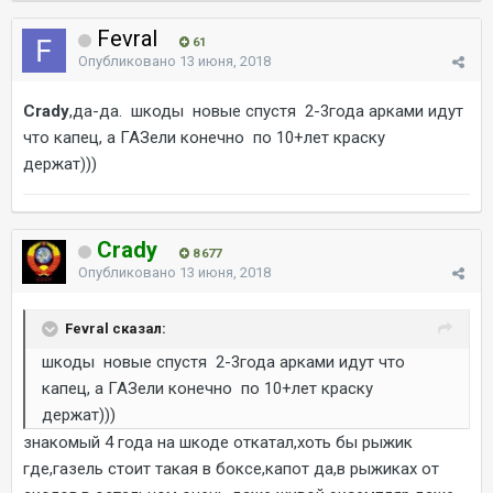
Fevral
61
Опубликовано
13 июня, 2018
Crady
,да-да. шкоды новые спустя 2-3года арками идут
что капец, а ГАЗели конечно по 10+лет краску
держат)))
Crady
8 677
Опубликовано
13 июня, 2018
Fevral сказал:
шкоды новые спустя 2-3года арками идут что
капец, а ГАЗели конечно по 10+лет краску
держат)))
знакомый 4 года на шкоде откатал,хоть бы рыжик
где,газель стоит такая в боксе,капот да,в рыжиках от