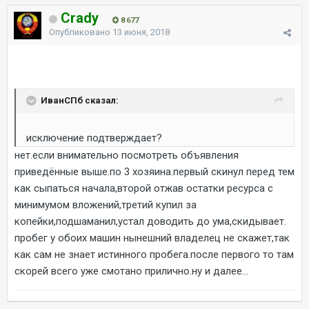
Crady
8 677
Опубликовано
13 июня, 2018
ИванСПб сказал:
исключение подтверждает?
нет.если внимательно посмотреть объявления
приведённые выше.по 3 хозяина.первый скинул перед тем
как сыпаться начала,второй отжав остатки ресурса с
минимумом вложений,третий купил за
копейки,подшаманил,устал доводить до ума,скидывает.
пробег у обоих машин нынешний владелец не скажет,так
как сам не знает истинного пробега.после первого то там
скорей всего уже смотано прилично.ну и далее...