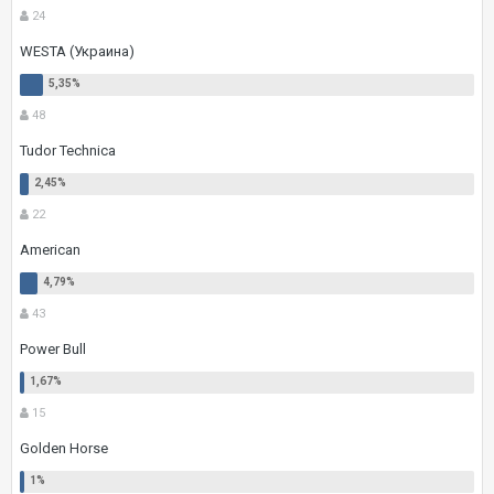
24
WESTA (Украина)
48
Tudor Technica
22
American
43
Power Bull
15
Golden Horse