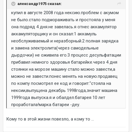
александр1975 сказал:
купил в августе 2008 года нексию.проблем с акумом
не было.стало подмораживать и простояла у меня
она подряд 4 дня.не завелась.я отнес аккамулятор
аккамуляторщику и он сказал:1 аккамуль
необслуживаемый и неразборный.2 полная зарядка
и замена электролита(через самодельные
дырдочки) не оживила его.3 процесс десульфатации
прибавил немного здоровья батарейке.через 4 дня
стоянки на морозе машину стало можно завести,а
можно не завести.понес менять на новую.продавец
по компу посмотрел ее код и говорит:"стояла на
нексии,выпущена декабрь 1998года,значит машина
1999года выпуска.я и обалдел.батарея 10 лет
проработала!марка батареи -деу.
Кому то в этой жизни повезло, а кому то ...