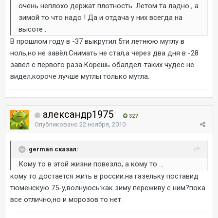
очень неплохо держат плотность. Летом та ладно , а
зимой то что надо ! Да и отдача у них всегда на
высоте .
В прошлом году в -37 выкрутил 5ти летнюю мутлу в
ноль,но не завёл.Снимать не стал,а через два дня в -28
завёл с первого раза.Корешь обалдел-таких чудес не
видел,короче лучше мутлы только мутла.
александр1975
327
Опубликовано
22 ноября, 2010
german сказал:
Кому то в этой жизни повезло, а кому то ...
кому то достается жить в россии.на газельку поставид
тюменскую 75-у,волнуюсь:как зиму переживу с ним?пока
все отлично,но и морозов то нет.