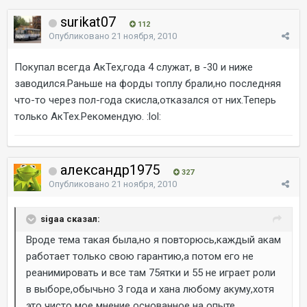
surikat07
112
Опубликовано
21 ноября, 2010
Покупал всегда АкТех,года 4 служат, в -30 и ниже
заводился.Раньше на форды топлу брали,но последняя
что-то через пол-года скисла,отказался от них.Теперь
только АкТех.Рекомендую. :lol:
александр1975
327
Опубликовано
21 ноября, 2010
sigaa сказал:
Вроде тема такая была,но я повторюсь,каждый акам
работает только свою гарантию,а потом его не
реанимировать и все там 75ятки и 55 не играет роли
в выборе,обычьно 3 года и хана любому акуму,хотя
это чисто мое мнение основанное на опыте