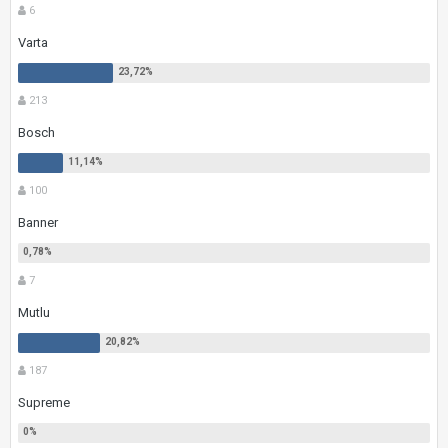
6
Varta
213
Bosch
100
Banner
7
Mutlu
187
Supreme