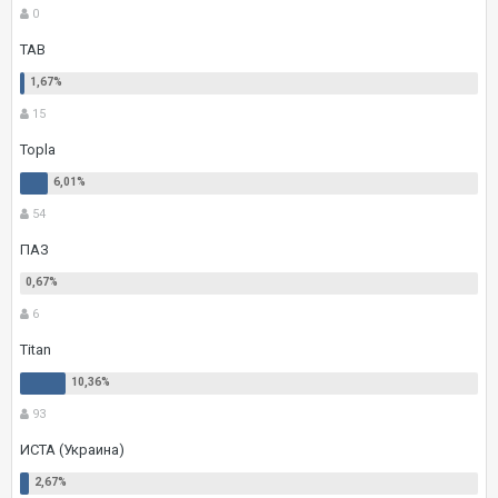
0
TAB
15
Topla
54
ПАЗ
6
Titan
93
ИСТА (Украина)