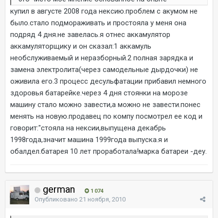
купил в августе 2008 года нексию.проблем с акумом не
было.стало подмораживать и простояла у меня она
подряд 4 дня.не завелась.я отнес аккамулятор
аккамуляторщику и он сказал:1 аккамуль
необслуживаемый и неразборный.2 полная зарядка и
замена электролита(через самодельные дырдочки) не
оживила его.3 процесс десульфатации прибавил немного
здоровья батарейке.через 4 дня стоянки на морозе
машину стало можно завести,а можно не завести.понес
менять на новую.продавец по компу посмотрел ее код и
говорит:"стояла на нексии,выпущена декабрь
1998года,значит машина 1999года выпуска.я и
обалдел.батарея 10 лет проработала!марка батареи -деу.
german
1 074
Опубликовано
21 ноября, 2010