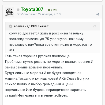
Toyota007
2 891
Опубликовано
22 ноября, 2010
александр1975 сказал:
кому то достается жить в россии.на газельку
поставид тюменскую 75-у,волнуюсь:как зиму
переживу с ним?пока все отлично,но и морозов то
нет.
Есть такая хорошая русская пословица.
Проблемы нужно решать по мере их возникновения.И
зачем раньше времени переживать.
Будут сильные морозы.И не будет заводиться
машина.Тогда или купишь новый АКБ.Слава Богу их
сейчас полно.И выбор громадный и цены
нормальные.Или будешь периодически заряжать
старый.Или храни его в тепле. :rolleyes: