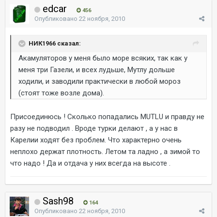
edcar
456
Опубликовано
22 ноября, 2010
НИК1966 сказал:
Акамуляторов у меня было море всяких, так как у
меня три Газели, и всех лудьше, Мутлу дольше
ходили, и заводили практически в любой мороз
(стоят тоже возле дома).
Присоединюсь ! Сколько попадались MUTLU и правду не
разу не подводил . Вроде турки делают , а у нас в
Карелии ходят без проблем. Что характерно очень
неплохо держат плотность. Летом та ладно , а зимой то
что надо ! Да и отдача у них всегда на высоте .
Sash98
164
Опубликовано
22 ноября, 2010