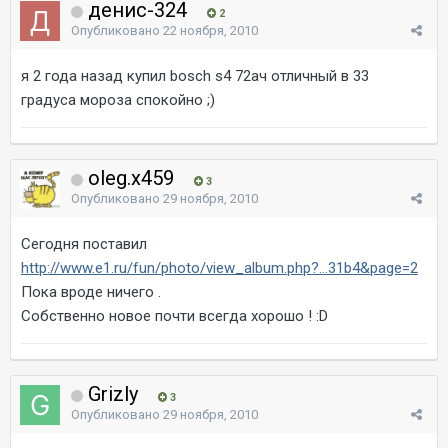
денис-324
2
Опубликовано
22 ноября, 2010
я 2 года назад купил bosch s4 72ач отличный в 33
градуса мороза спокойно ;)
oleg.x459
3
Опубликовано
29 ноября, 2010
Сегодня поставил
http://www.e1.ru/fun/photo/view_album.php?...31b4&page=2
Пока вроде ничего .
Собственно новое почти всегда хорошо ! :D
Grizly
3
Опубликовано
29 ноября, 2010