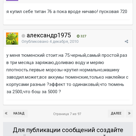
я купил себе титан 76 а пока вроде ничаво! пусковая 720
александр1975
327
Опубликовано
4 декабря, 2010
у меня тюменский стоит.на 75.черный,самый простой.раз
в три месяца заряжаю,доливаю воду и меряю
плотность.первые морозы-крутил нормально,машину
заводил.может,все аккумы тюменские,только наклейки с
корпусами разные ?эффект то одинаковый,что тюмень
за 2500,что бош за 5000 ?
НАЗАД
ДАЛЕЕ
Страница 7 из 97
Для публикации сообщений создайте