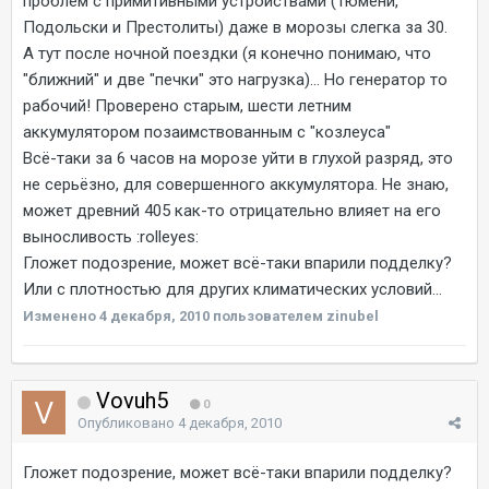
проблем с примитивными устройствами (Тюмени,
Подольски и Престолиты) даже в морозы слегка за 30.
А тут после ночной поездки (я конечно понимаю, что
"ближний" и две "печки" это нагрузка)... Но генератор то
рабочий! Проверено старым, шести летним
аккумулятором позаимствованным с "козлеуса"
Всё-таки за 6 часов на морозе уйти в глухой разряд, это
не серьёзно, для совершенного аккумулятора. Не знаю,
может древний 405 как-то отрицательно влияет на его
выносливость :rolleyes:
Гложет подозрение, может всё-таки впарили подделку?
Или с плотностью для других климатических условий...
Изменено
4 декабря, 2010
пользователем zinubel
Vovuh5
0
Опубликовано
4 декабря, 2010
Гложет подозрение, может всё-таки впарили подделку?